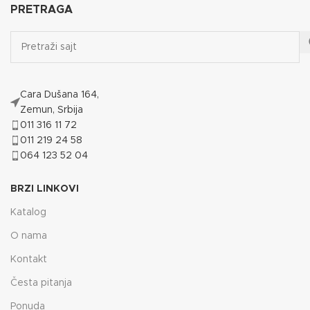
PRETRAGA
Cara Dušana 164,
Zemun, Srbija
011 316 11 72
011 219 24 58
064 123 52 04
BRZI LINKOVI
Katalog
O nama
Kontakt
Česta pitanja
Ponuda