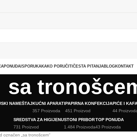
CA
PONUDA
ISPORUKA
KAKO PORUČITI
ČESTA PITANJA
BLOG
KONTAKT
sa tronošce
JSKI NAMEŠTAJ
KUĆNI APARATI
PAPIRNA KONFEKCIJA
PIĆE I KAF
357 Proizvoda
451 Proizvod
44 Proizvod
SREDSTVA ZA HIGIJENU
STONI PRIBOR
TOP PONUDA
731 Proizvod
1.484 Proizvoda
43 Proizvoda
d označen „sa tronošcem“