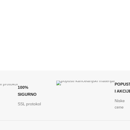
POPUST
100%
I AKCIJ
SIGURNO
Niske
SSL protokol
cene