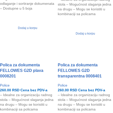
odlaganje i sortiranje dokumenata
stola – Mogućnost slaganja jedna
– Dostupne u 5 boja
na drugu – Mogu se koristiti u
kombinaciji sa policama
Dodaj u korpu
Dodaj u korpu
Polica za dokumenta
Polica za dokumenta
FELLOWES G2D plava
FELLOWES G2D
0008201
transparentna 0008401
Police
Police
260.00
RSD
Cena bez PDV-a
260.00
RSD
Cena bez PDV-a
– Idealne za organizaciju radnog
– Idealne za organizaciju radnog
stola – Mogućnost slaganja jedna
stola – Mogućnost slaganja jedna
na drugu – Mogu se koristiti u
na drugu – Mogu se koristiti u
kombinaciji sa policama
kombinaciji sa policama