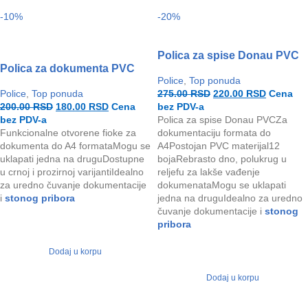
-10%
-20%
Polica za spise Donau PVC
Polica za dokumenta PVC
Police
,
Top ponuda
Police
,
Top ponuda
275.00
RSD
220.00
RSD
Cena
200.00
RSD
180.00
RSD
Cena
bez PDV-a
bez PDV-a
Polica za spise Donau PVCZa
Funkcionalne otvorene fioke za
dokumentaciju formata do
dokumenta do A4 formataMogu se
A4Postojan PVC materijal12
uklapati jedna na druguDostupne
bojaRebrasto dno, polukrug u
u crnoj i prozirnoj varijantiIdealno
reljefu za lakše vađenje
za uredno čuvanje dokumentacije
dokumenataMogu se uklapati
i
stonog pribora
jedna na druguIdealno za uredno
čuvanje dokumentacije i
stonog
pribora
Dodaj u korpu
Dodaj u korpu