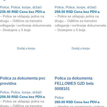
Police
,
Police, korpe, držači
Police
,
Police, korpe, držači
235.40
RSD
Cena bez PDV-a
258.50
RSD
Cena bez PDV-a
– Police se uklapaju jedna na
– Police se uklapaju jedna na
drugu – Odlične za trenutno
drugu – Odlične za trenutno
odlaganje i sortiranje dokumenata
odlaganje i sortiranje dokumenata
– Dostupne u 5 boja
– Dostupne u 5 boja
Dodaj u korpu
Dodaj u korpu
Polica za dokumenta pvc
Polica za dokumenta
providna
FELLOWES G2D bela
0008101
Police
,
Police, korpe, držači
258.50
RSD
Cena bez PDV-a
Police
– Police se uklapaju jedna na
260.00
RSD
Cena bez PDV-a
drugu – Odlične za trenutno
– Idealne za organizaciju radnog