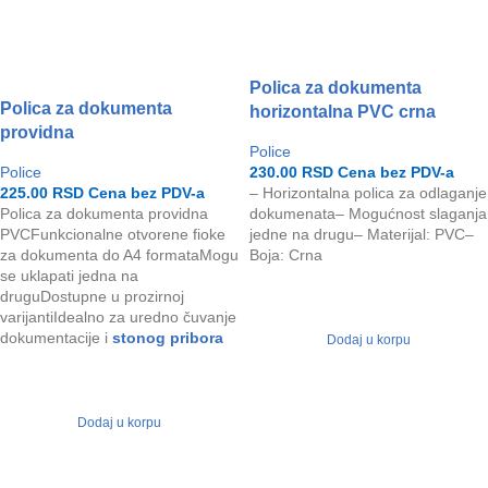
Polica za dokumenta
Polica za dokumenta
horizontalna PVC crna
providna
Police
Police
230.00
RSD
Cena bez PDV-a
225.00
RSD
Cena bez PDV-a
– Horizontalna polica za odlaganje
Polica za dokumenta providna
dokumenata– Mogućnost slaganja
PVCFunkcionalne otvorene fioke
jedne na drugu– Materijal: PVC–
za dokumenta do A4 formataMogu
Boja: Crna
se uklapati jedna na
druguDostupne u prozirnoj
varijantiIdealno za uredno čuvanje
dokumentacije i
stonog pribora
Dodaj u korpu
Dodaj u korpu