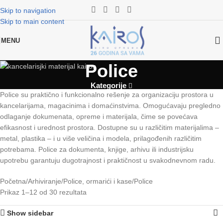
Skip to navigation
Skip to main content
MENU
Police
Kategorije
Police su praktično i funkcionalno rešenje za organizaciju prostora u
kancelarijama, magacinima i domaćinstvima. Omogućavaju pregledno
odlaganje dokumenata, opreme i materijala, čime se povećava
efikasnost i urednost prostora. Dostupne su u različitim materijalima –
metal, plastika – i u više veličina i modela, prilagođenih različitim
potrebama. Police za dokumenta, knjige, arhivu ili industrijsku
upotrebu garantuju dugotrajnost i praktičnost u svakodnevnom radu.
Početna
Arhiviranje
Police, ormarići i kase
Police
Prikaz 1–12 od 30 rezultata
Show sidebar