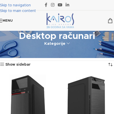
Skip to navigation
Skip to main content
MENU
Desktop računari
Kategorije
Početna
Računari i oprema
Desktop računari
Prikazano je svih 2 rezultata
Show sidebar