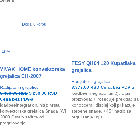
Dodaj u korpu
-40%
TESY QH04 120 Kupatilska
VIVAX HOME konvektorska
grejalica
grejalica CH-2007
Radijatori i grejalice
Radijatori i grejalice
3,377.00
RSD
Cena bez PDV-a
5,490.00
RSD
3,290.00
RSD
loadbeeIntegration.init(); Opis
Cena bez PDV-a
proizvoda: • Poseduje prekidač sa
loadbeeIntegration.init(); Vrsta
konopcem i displej koji prikazuje
konvektorska grejalica Snaga [W]
stepene snage. • 45° nagib za
2000 Ostalo zaštita od
regulisanje ugla
pregrijavanja