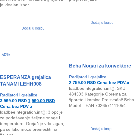
je idealan izbor
Dodaj u korpu
Dodaj u korpu
-50%
Beha Nogari za konvektore
Radijatori i grejalice
ESPERANZA grejalica
2,759.00
RSD
Cena bez PDV-a
TANAMI LEHH008
loadbeeIntegration.init(); SKU
484393 Kategorije Oprema za
Radijatori i grejalice
šporete i kamine Proizvođač Beha
3,999.00
RSD
1,990.00
RSD
Model – EAN 7026571111054
Cena bez PDV-a
loadbeeIntegration.init(); 3 opcije
za podešavanje željene snage i
temperature. Grejač je vrlo lagan,
pa se lako može premestiti na
Dodaj u korpu
željena