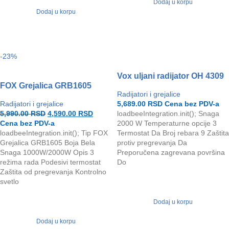
Dodaj u korpu
Dodaj u korpu
-23%
Vox uljani radijator OH 4309
FOX Grejalica GRB1605
Radijatori i grejalice
Radijatori i grejalice
5,689.00
RSD
Cena bez PDV-a
5,990.00
RSD
4,590.00
RSD
loadbeeIntegration.init(); Snaga
Cena bez PDV-a
2000 W Temperaturne opcije 3
loadbeeIntegration.init(); Tip FOX
Termostat Da Broj rebara 9 Zaštita
Grejalica GRB1605 Boja Bela
protiv pregrevanja Da
Snaga 1000W/2000W Opis 3
Preporučena zagrevana površina
režima rada Podesivi termostat
Do
Zaštita od pregrevanja Kontrolno
svetlo
Dodaj u korpu
Dodaj u korpu