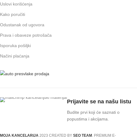
Uslovi korišćenja
Kako poručiti
Odustanak od ugovora
Prava i obaveze potrošača
Isporuka pošiljki
Načini plaćanja
Prijavite se na našu listu
Budite prvi koji će saznati o
popustima i akcijama.
MOJA KANCELARIJA
2023 CREATED BY
SEO TEAM
. PREMIUM E-