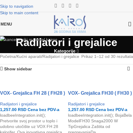
Skip to navigation
Skip to main content
MENU
Radijatori i grejalice
Kategorije
Početna
Kućni aparati
Radijatori i grejalice
Prikaz 1–12 od 30 rezultata
Show sidebar
VOX- Grejalica FH 28 ( FH28 )
VOX- Grejalica FH30 ( FH30 )
Radijatori i grejalice
Radijatori i grejalice
1,257.00
RSD
Cena bez PDV-a
1,257.00
RSD
Cena bez PDV-a
loadbeeIntegration.init();
loadbeeIntegration.init(); BojaBela
Pretvorite svoj prostor u toplo i
ModelFH30 Snaga2000 W
udobno utočište uz VOX FH 28
TipGrejalica Zaštita od
kalorifer. Ova inovativna grejalica
pregrevanjaDa