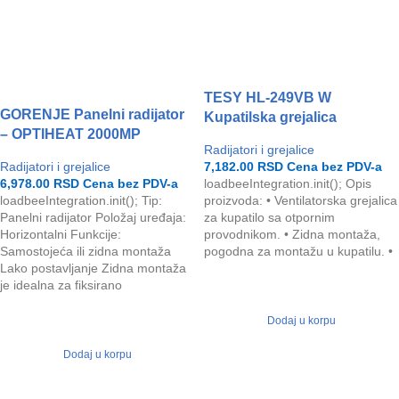
TESY HL-249VB W
GORENJE Panelni radijator
Kupatilska grejalica
– OPTIHEAT 2000MP
Radijatori i grejalice
Radijatori i grejalice
7,182.00
RSD
Cena bez PDV-a
6,978.00
RSD
Cena bez PDV-a
loadbeeIntegration.init(); Opis
loadbeeIntegration.init(); Tip:
proizvoda: • Ventilatorska grejalica
Panelni radijator Položaj uređaja:
za kupatilo sa otpornim
Horizontalni Funkcije:
provodnikom. • Zidna montaža,
Samostojeća ili zidna montaža
pogodna za montažu u kupatilu. •
Lako postavljanje Zidna montaža
je idealna za fiksirano
Dodaj u korpu
Dodaj u korpu