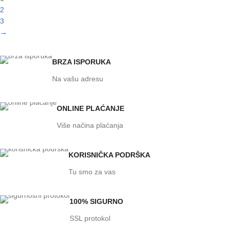
2
3
→
BRZA ISPORUKA
Na vašu adresu
ONLINE PLAĆANJE
Više načina plaćanja
KORISNIČKA PODRŠKA
Tu smo za vas
100% SIGURNO
SSL protokol