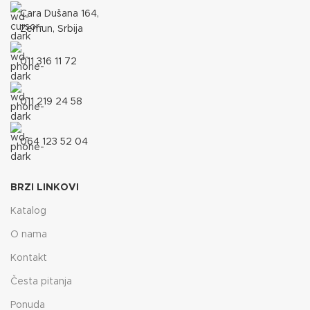
Cara Dušana 164,
Zemun, Srbija
011 316 11 72
011 219 24 58
064 123 52 04
BRZI LINKOVI
Katalog
O nama
Kontakt
Česta pitanja
Ponuda