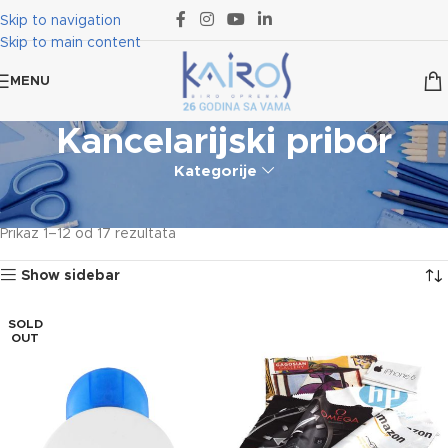
Skip to navigation
Skip to main content
MENU
Kancelarijski pribor
Kategorije
Početna
Reklamni materijal
Kancelarija
Kancelarija
Kancelarijski pribor
Prikaz 1–12 od 17 rezultata
Show sidebar
SOLD
OUT