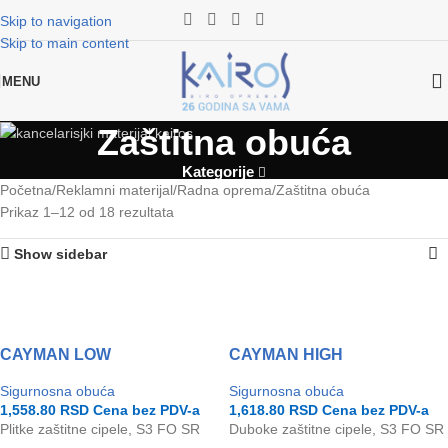
Skip to navigation
Skip to main content
MENU
Zaštitna obuća
Kategorije
Početna
Reklamni materijal
Radna oprema
Zaštitna obuća
Prikaz 1–12 od 18 rezultata
Show sidebar
CAYMAN LOW
CAYMAN HIGH
Sigurnosna obuća
Sigurnosna obuća
1,558.80
RSD
Cena bez PDV-a
1,618.80
RSD
Cena bez PDV-a
Plitke zaštitne cipele, S3 FO SR
Duboke zaštitne cipele, S3 FO SR