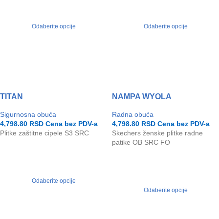
Odaberite opcije
Odaberite opcije
TITAN
NAMPA WYOLA
Sigurnosna obuća
Radna obuća
4,798.80
RSD
Cena bez PDV-a
4,798.80
RSD
Cena bez PDV-a
Plitke zaštitne cipele S3 SRC
Skechers ženske plitke radne
patike OB SRC FO
Odaberite opcije
Odaberite opcije