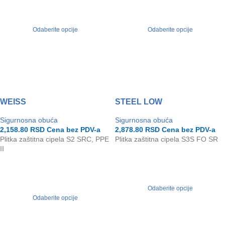
Odaberite opcije
Odaberite opcije
WEISS
STEEL LOW
Sigurnosna obuća
Sigurnosna obuća
2,158.80
RSD
Cena bez PDV-a
2,878.80
RSD
Cena bez PDV-a
Plitka zaštitna cipela S2 SRC, PPE
Plitka zaštitna cipela S3S FO SR
II
Odaberite opcije
Odaberite opcije