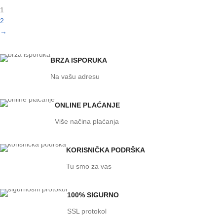
1
2
→
BRZA ISPORUKA
Na vašu adresu
ONLINE PLAĆANJE
Više načina plaćanja
KORISNIČKA PODRŠKA
Tu smo za vas
100% SIGURNO
SSL protokol