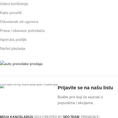
Uslovi korišćenja
Kako poručiti
Odustanak od ugovora
Prava i obaveze potrošača
Isporuka pošiljki
Načini plaćanja
Prijavite se na našu listu
Budite prvi koji će saznati o
popustima i akcijama.
MOJA KANCELARIJA
2023 CREATED BY
SEO TEAM
. PREMIUM E-