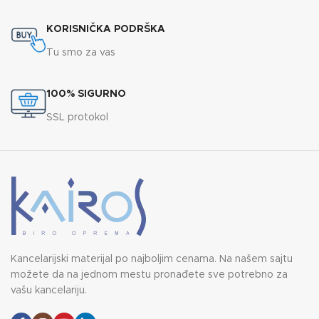
KORISNIČKA PODRŠKA
Tu smo za vas
100% SIGURNO
SSL protokol
Kancelarijski materijal po najboljim cenama. Na našem sajtu
možete da na jednom mestu pronađete sve potrebno za
vašu kancelariju.