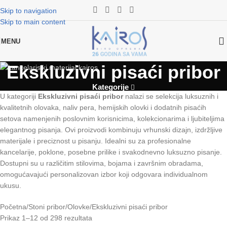
Skip to navigation
Skip to main content
MENU
Ekskluzivni pisaći pribor
Kategorije
U kategoriji
Ekskluzivni pisaći pribor
nalazi se selekcija luksuznih i
kvalitetnih olovaka, naliv pera, hemijskih olovki i dodatnih pisaćih
setova namenjenih poslovnim korisnicima, kolekcionarima i ljubiteljima
elegantnog pisanja. Ovi proizvodi kombinuju vrhunski dizajn, izdržljive
materijale i preciznost u pisanju. Idealni su za profesionalne
kancelarije, poklone, posebne prilike i svakodnevno luksuzno pisanje.
Dostupni su u različitim stilovima, bojama i završnim obradama,
omogućavajući personalizovan izbor koji odgovara individualnom
ukusu.
Početna
Stoni pribor
Olovke
Ekskluzivni pisaći pribor
Prikaz 1–12 od 298 rezultata