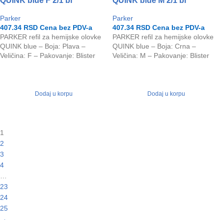
QUINK blue F 2/1 bl
QUINK blue M 2/1 bl
Parker
Parker
407.34
RSD
Cena bez PDV-a
407.34
RSD
Cena bez PDV-a
PARKER refil za hemijske olovke
PARKER refil za hemijske olovke
QUINK blue – Boja: Plava –
QUINK blue – Boja: Crna –
Veličina: F – Pakovanje: Blister
Veličina: M – Pakovanje: Blister
Dodaj u korpu
Dodaj u korpu
1
2
3
4
…
23
24
25
→