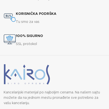
KORISNIČKA PODRŠKA
Tu smo za vas
100% SIGURNO
SSL protokol
Kancelarijski materijal po najboljim cenama. Na našem sajtu
možete da na jednom mestu pronađete sve potrebno za
vašu kancelariju.