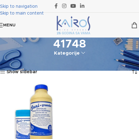
Skip to navigation
Skip to main content
MENU
41748
Kategorije
Početna
Proizvod označen „41748“
Prikazan jedan rezultat
Show sidebar