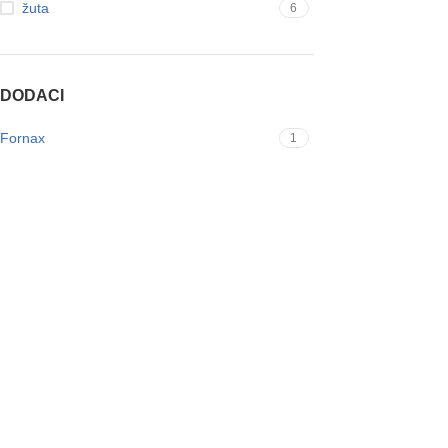
žuta
6
DODACI
Fornax
1