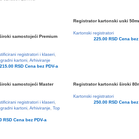
Registrator kartonski uski 50
Kartonski registratori
 široki samostojeći Premium
225.00
RSD
Cena bez
tificirani registratori i klaseri
,
egradni kartoni
,
Arhiviranje
215.00
RSD
Cena bez PDV-a
široki samostojeći Master
Registrator kartonski široki 8
Kartonski registratori
tificirani registratori i klaseri
,
250.00
RSD
Cena bez
egradni kartoni
,
Arhiviranje
,
Top
00
RSD
Cena bez PDV-a