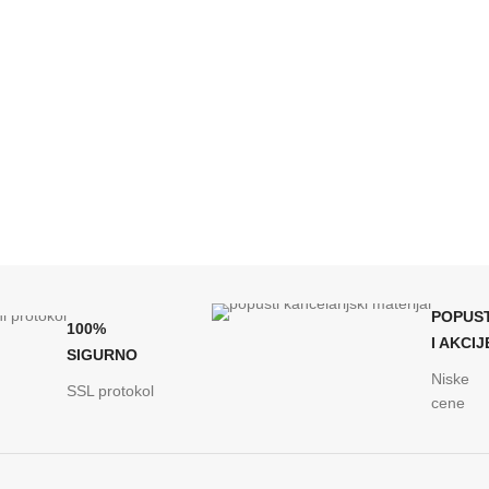
POPUST
100%
I AKCIJ
SIGURNO
Niske
SSL protokol
cene