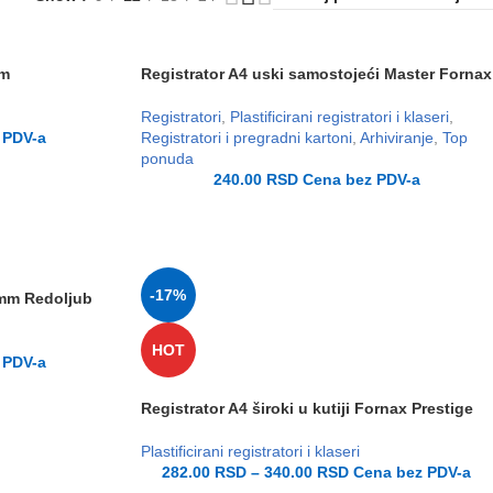
mm
Registrator A4 uski samostojeći Master Fornax
Registratori
,
Plastificirani registratori i klaseri
,
 PDV-a
Registratori i pregradni kartoni
,
Arhiviranje
,
Top
ponuda
240.00
RSD
Cena bez PDV-a
-17%
0mm Redoljub
HOT
 PDV-a
Registrator A4 široki u kutiji Fornax Prestige
Plastificirani registratori i klaseri
282.00
RSD
–
340.00
RSD
Cena bez PDV-a