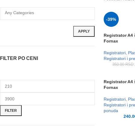
-39%
APPLY
Registrator A4
Fornax
Registratori
,
Plas
FILTER PO CENI
Registratori i pr
350.00
RSD
Registrator A4 
Fornax
Registratori
,
Plas
Registratori i pr
ponuda
FILTER
240.