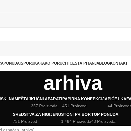
CA
PONUDA
ISPORUKA
KAKO PORUČITI
ČESTA PITANJA
BLOG
KONTAKT
arhiva
JSKI NAMEŠTAJ
KUĆNI APARATI
PAPIRNA KONFEKCIJA
PIĆE I KAF
357 Proizvoda
451 Proizvod
44 Proizvod
SREDSTVA ZA HIGIJENU
STONI PRIBOR
TOP PONUDA
731 Proizvod
1.484 Proizvoda
43 Proizvoda
d označen „arhiva“