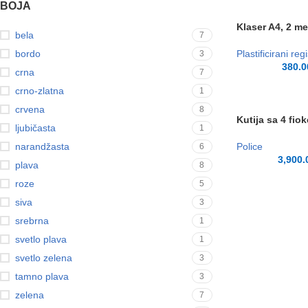
BOJA
Klaser A4, 2 me
bela
7
bordo
Plastificirani regi
3
380.
crna
7
crno-zlatna
1
crvena
8
Kutija sa 4 fio
ljubičasta
1
narandžasta
Police
6
3,900
plava
8
roze
5
siva
3
srebrna
1
svetlo plava
1
svetlo zelena
3
tamno plava
3
zelena
7