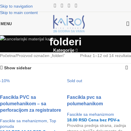
Skip to navigation
Skip to main content
MENU
folderi
Kategorije
Početna
Proizvod označen „folderi“
Prikaz 1–12 od 14 rezultata
Show sidebar
-10%
Sold out
Fascikla PVC sa
Fascikla pvc sa
polumehanikom – sa
polumehanikom
perforacijom za registratore
Fascikle sa mehanizmom
18.00
RSD
Cena bez PDV-a
Fascikle sa mehanizmom
,
Top
Providna prednja strana, zadnja
ponuda
strana u bojiZa dokumenta do