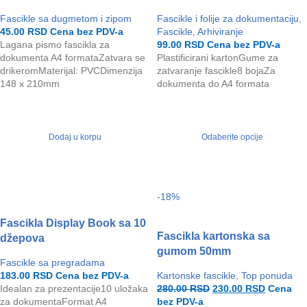
Fascikle sa dugmetom i zipom
Fascikle i folije za dokumentaciju
,
45.00
RSD
Cena bez PDV-a
Fascikle
,
Arhiviranje
Lagana pismo fascikla za
99.00
RSD
Cena bez PDV-a
dokumenta A4 formataZatvara se
Plastificirani kartonGume za
drikeromMaterijal: PVCDimenzija
zatvaranje fascikle8 bojaZa
148 x 210mm
dokumenta do A4 formata
Dodaj u korpu
Odaberite opcije
-18%
Fascikla Display Book sa 10
Fascikla kartonska sa
džepova
gumom 50mm
Fascikle sa pregradama
183.00
RSD
Cena bez PDV-a
Kartonske fascikle
,
Top ponuda
Idealan za prezentacije10 uložaka
280.00
RSD
230.00
RSD
Cena
za dokumentaFormat A4
bez PDV-a