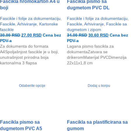
Fascikla hromokarton A4 u
Fascikla pismo sa
boji
dugmetom PVC DL
Fascikle i folije za dokumentaciju
,
Fascikle i folije za dokumentaciju
,
Fascikle
,
Arhiviranje
,
Kartonske
Fascikle
,
Arhiviranje
,
Fascikle sa
fascikle
dugmetom i zipom
30.00
RSD
27.00
RSD
Cena bez
34.00
RSD
30.60
RSD
Cena bez
PDV-a
PDV-a
Za dokumenta do formata
Lagana pismo fascikla za
A4Spoljašnjost fascikle je u boji,
dokumentaZatvara se
unutrašnjost prirodna boja
drikeromMaterijal PVCDimenzija
kartonaIma 3 flapsa
22x11x1,8 cm
Odaberite opcije
Dodaj u korpu
Fascikla pismo sa
Fascikla sa plastificirana sa
dugmetom PVC A5
gumom