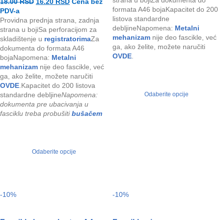
18.00
RSD
16.20
RSD
Cena bez
formata A46 bojaKapacitet do 200
PDV-a
listova standardne
Providna prednja strana, zadnja
debljineNapomena:
Metalni
strana u bojiSa perforacijom za
mehanizam
nije deo fascikle, već
skladištenje u
registratorima
Za
ga, ako želite, možete naručiti
dokumenta do formata A46
OVDE
.
bojaNapomena:
Metalni
mehanizam
nije deo fascikle, već
ga, ako želite, možete naručiti
OVDE
.Kapacitet do 200 listova
standardne debljine
Napomena:
Odaberite opcije
dokumenta pre ubacivanja u
fasciklu treba probušiti
bušačem
Odaberite opcije
-10%
-10%