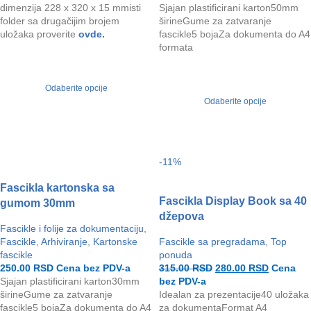
dimenzija 228 x 320 x 15 mmisti
Sjajan plastificirani karton50mm
folder sa drugačijim brojem
širineGume za zatvaranje
uložaka proverite
ovde.
fascikle5 bojaZa dokumenta do A4
formata
Odaberite opcije
Odaberite opcije
-11%
Fascikla kartonska sa
Fascikla Display Book sa 40
gumom 30mm
džepova
Fascikle i folije za dokumentaciju
,
Fascikle
,
Arhiviranje
,
Kartonske
Fascikle sa pregradama
,
Top
fascikle
ponuda
250.00
RSD
Cena bez PDV-a
315.00
RSD
280.00
RSD
Cena
Sjajan plastificirani karton30mm
bez PDV-a
širineGume za zatvaranje
Idealan za prezentacije40 uložaka
fascikle5 bojaZa dokumenta do A4
za dokumentaFormat A4