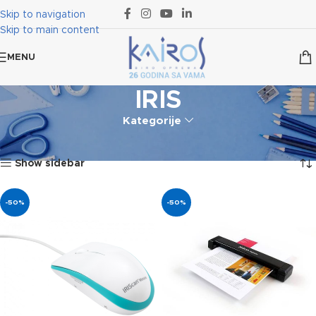
Skip to navigation
Skip to main content
MENU
IRIS
Kategorije
Početna
Proizvod označen „IRIS“
Prikazano je svih 5 rezultata
Show sidebar
-50%
-50%