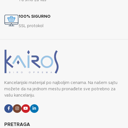
Tu smo za vas
100% SIGURNO
SSL protokol
Kancelarijski materijal po najboljim cenama. Na našem sajtu
možete da na jednom mestu pronađete sve potrebno za
vašu kancelariju.
PRETRAGA