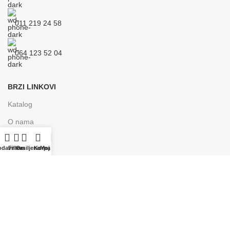
011 219 24 58
064 123 52 04
BRZI LINKOVI
Katalog
O nama
Kontakt
odavnica
Filters
Omiljeno
Korpa
Moj nalog
Česta pitanja
Ponuda
Blog
Instagram nalog