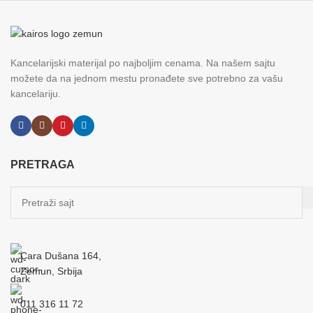
Kancelarijski materijal po najboljim cenama. Na našem sajtu
možete da na jednom mestu pronađete sve potrebno za vašu
kancelariju.
PRETRAGA
Cara Dušana 164,
Zemun, Srbija
011 316 11 72