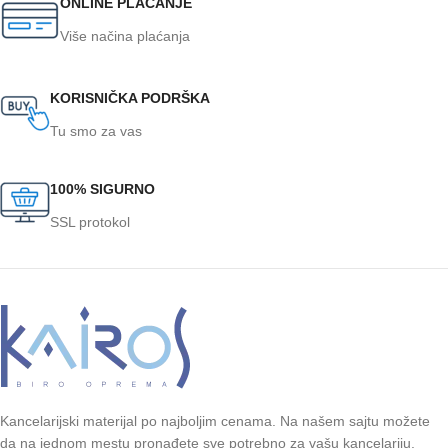
ONLINE PLAĆANJE
Više načina plaćanja
KORISNIČKA PODRŠKA
Tu smo za vas
100% SIGURNO
SSL protokol
Kancelarijski materijal po najboljim cenama. Na našem sajtu možete
da na jednom mestu pronađete sve potrebno za vašu kancelariju.