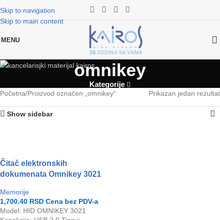
Skip to navigation
Skip to main content
MENU
omnikey
Kategorije
Početna
Proizvod označen „omnikey“
Prikazan jedan rezultat
Show sidebar
Čitač elektronskih
dokumenata Omnikey 3021
Memorije
1,700.40
RSD
Cena bez PDV-a
Model: HID OMNIKEY 3021
Konekcija: USB 2.0 Tipovi