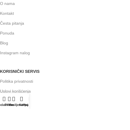
O nama
Kontakt
Česta pitanja
Ponuda
Blog
Instagram nalog
KORISNIČKI SERVIS
Politika privatnosti
Uslovi korišćenja
Kako poručiti
odavnica
Filters
Omiljeno
Korpa
Moj nalog
Odustanak od ugovora
Prava i obaveze potrošača