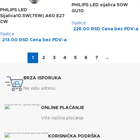
PHILIPS LED sijalica 50W
PHILIPS LED
GU10
Sijalica10.5W(75W) A60 E27
CW
Sijalice
226.00
RSD
Cena bez PDV-a
Sijalice
213.00
RSD
Cena bez PDV-a
1
2
3
4
5
6
7
→
BRZA ISPORUKA
Na vašu adresu
ONLINE PLAĆANJE
Više načina plaćanja
KORISNIČKA PODRŠKA