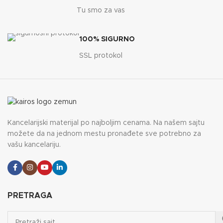
Tu smo za vas
100% SIGURNO
SSL protokol
Kancelarijski materijal po najboljim cenama. Na našem sajtu
možete da na jednom mestu pronađete sve potrebno za
vašu kancelariju.
PRETRAGA