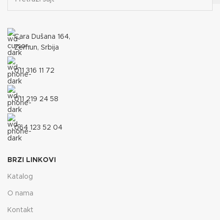
Cara Dušana 164,
Zemun, Srbija
011 316 11 72
011 219 24 58
064 123 52 04
BRZI LINKOVI
Katalog
O nama
Kontakt