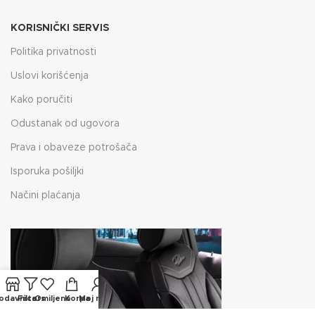
KORISNIČKI SERVIS
Politika privatnosti
Uslovi korišćenja
Kako poručiti
Odustanak od ugovora
Prava i obaveze potrošača
Isporuka pošiljki
Načini plaćanja
odavnica
Filters
Omiljeno
Korpa
Moj nalog