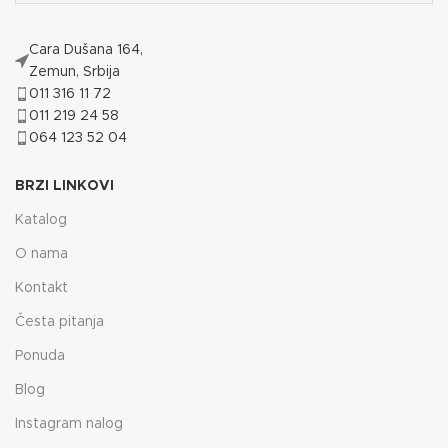
Cara Dušana 164,
Zemun, Srbija
011 316 11 72
011 219 24 58
064 123 52 04
BRZI LINKOVI
Katalog
O nama
Kontakt
Česta pitanja
Ponuda
Blog
Instagram nalog