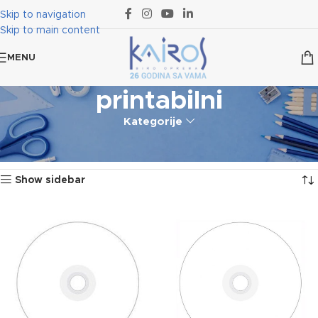
Skip to navigation
Skip to main content
MENU
printabilni
Kategorije
Početna
Proizvod označen „printabilni“
Prikazano je svih 6 rezultata
Show sidebar