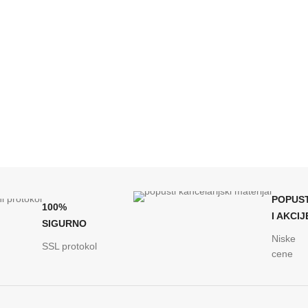
POPUST
100%
I AKCIJ
SIGURNO
Niske
SSL protokol
cene