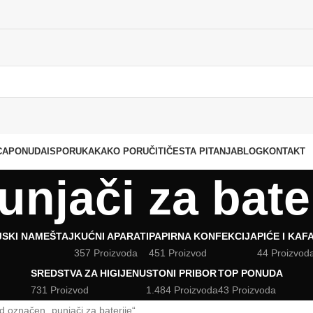
CA
PONUDA
ISPORUKA
KAKO PORUČITI
ČESTA PITANJA
BLOG
KONTAKT
unjači za bate
JSKI NAMEŠTAJ
KUĆNI APARATI
PAPIRNA KONFEKCIJA
PIĆE I KAF
357 Proizvoda
451 Proizvod
44 Proizvod
SREDSTVA ZA HIGIJENU
STONI PRIBOR
TOP PONUDA
731 Proizvod
1.484 Proizvoda
43 Proizvoda
d označen „punjači za baterije“