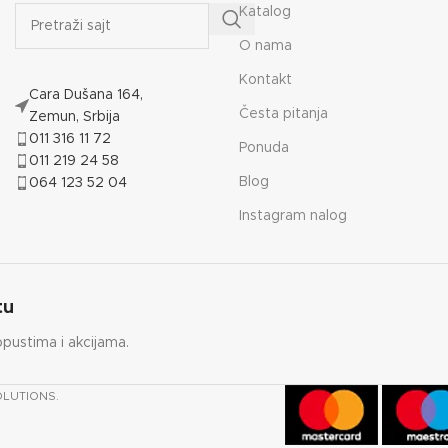
Katalog
O nama
Kontakt
Cara Dušana 164,
Česta pitanja
Zemun, Srbija
011 316 11 72
Ponuda
011 219 24 58
Blog
064 123 52 04
Instagram nalog
tu
opustima i akcijama.
OLUTIONS.