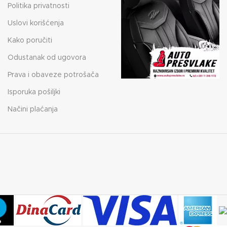
Politika privatnosti
Uslovi korišćenja
Kako poručiti
Odustanak od ugovora
Prava i obaveze potrošača
Isporuka pošiljki
Načini plaćanja