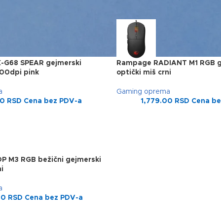
G68 SPEAR gejmerski
Rampage RADIANT M1 RGB g
200dpi pink
optički miš crni
a
Gaming oprema
00
RSD
Cena bez PDV-a
1,779.00
RSD
Cena be
 M3 RGB bežični gejmerski
i
a
00
RSD
Cena bez PDV-a