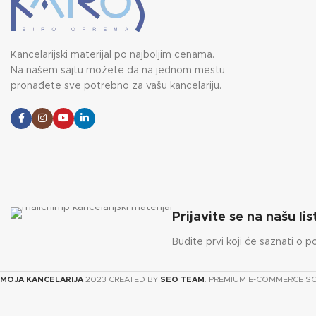
Kancelarijski materijal po najboljim cenama.
Na našem sajtu možete da na jednom mestu
pronađete sve potrebno za vašu kancelariju.
Prijavite se na našu lis
Budite prvi koji će saznati o p
MOJA KANCELARIJA
2023 CREATED BY
SEO TEAM
. PREMIUM E-COMMERCE S