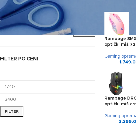
APPLY
Rampage SMX-
optički miš 7
Gaming oprem
FILTER PO CENI
1,749.
Rampage DROP
optički miš crn
FILTER
Gaming oprem
3,399.