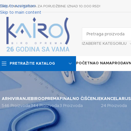
Skip to navigation
ESPLATNA ISPORUKA ZA PORUDŽBINE IZNAD 10.000 RSD!
Skip to main content
IZABERITE KATEGORIJU
POČETNA
O NAMA
PRODAVN
PRETRAŽITE KATALOG
ARHIVIRANJE
BIROOPREMA
FINALNO ČIŠĆENJE
KANCELARIJS
546 Proizvoda
344 Proizvoda
3 Proizvoda
24 Proizvoda
KATEGORIJE
Početna
Proiz