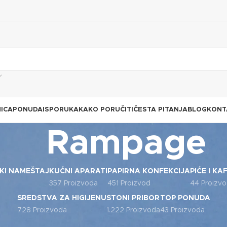
ICA
PONUDA
ISPORUKA
KAKO PORUČITI
ČESTA PITANJA
BLOG
KONT
Rampage
KI NAMEŠTAJ
KUĆNI APARATI
PAPIRNA KONFEKCIJA
PIĆE I KA
357 Proizvoda
451 Proizvod
44 Proizv
SREDSTVA ZA HIGIJENU
STONI PRIBOR
TOP PONUDA
728 Proizvoda
1.222 Proizvoda
43 Proizvoda
vod označen „Rampage“