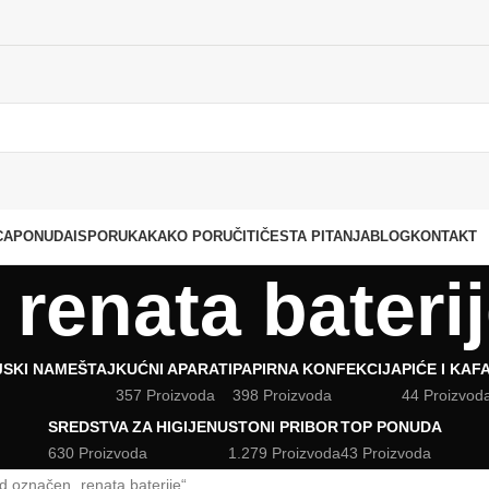
CA
PONUDA
ISPORUKA
KAKO PORUČITI
ČESTA PITANJA
BLOG
KONTAKT
renata bateri
JSKI NAMEŠTAJ
KUĆNI APARATI
PAPIRNA KONFEKCIJA
PIĆE I KAF
357 Proizvoda
398 Proizvoda
44 Proizvod
SREDSTVA ZA HIGIJENU
STONI PRIBOR
TOP PONUDA
630 Proizvoda
1.279 Proizvoda
43 Proizvoda
d označen „renata baterije“