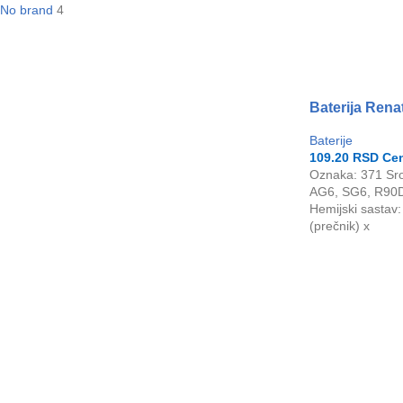
No brand
4
Baterija Rena
Baterije
109.20
RSD
Cen
Oznaka: 371 Sr
AG6, SG6, R90D
Hemijski sastav:
(prečnik) x