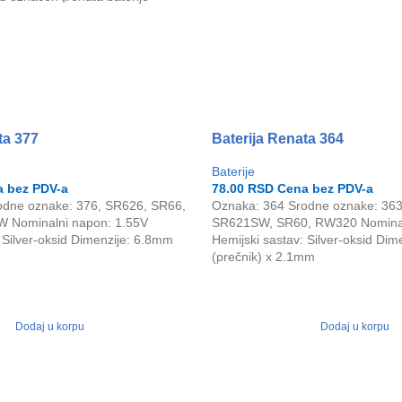
ta 377
Baterija Renata 364
Baterije
 bez PDV-a
78.00
RSD
Cena bez PDV-a
odne oznake: 376, SR626, SR66,
Oznaka: 364 Srodne oznake: 363
W Nominalni napon: 1.55V
SR621SW, SR60, RW320 Nominal
 Silver-oksid Dimenzije: 6.8mm
Hemijski sastav: Silver-oksid Di
(prečnik) x 2.1mm
Dodaj u korpu
Dodaj u korpu