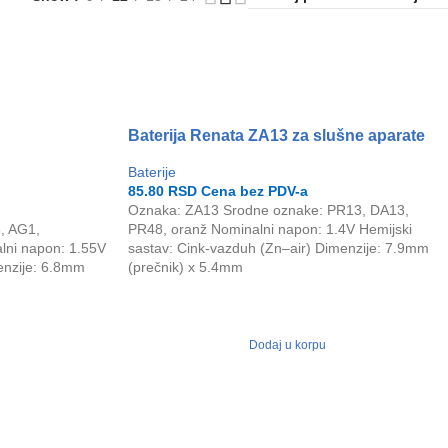
Baterija Renata ZA13 za slušne aparate
Baterije
85.80
RSD
Cena bez PDV-a
Oznaka: ZA13 Srodne oznake: PR13, DA13,
, AG1,
PR48, oranž Nominalni napon: 1.4V Hemijski
ni napon: 1.55V
sastav: Cink-vazduh (Zn–air) Dimenzije: 7.9mm
menzije: 6.8mm
(prečnik) x 5.4mm
Dodaj u korpu