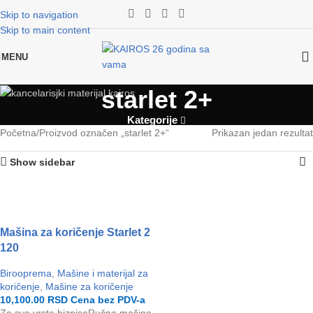
Skip to navigation
Skip to main content
MENU
starlet 2+
Kategorije
Početna
Proizvod označen „starlet 2+“
Prikazan jedan rezultat
Show sidebar
Mašina za koričenje Starlet 2
120
Birooprema
,
Mašine i materijal za
koričenje
,
Mašine za koričenje
10,100.00
RSD
Cena bez PDV-a
Za sve vrste biznisaRučna mašina