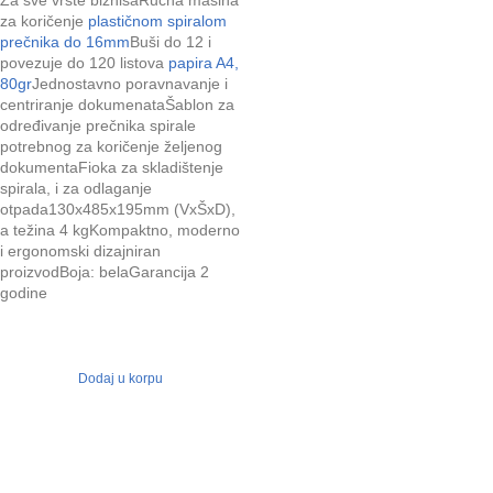
za koričenje
plastičnom spiralom
prečnika do 16mm
Buši do 12 i
povezuje do 120 listova
papira A4,
80gr
Jednostavno poravnavanje i
centriranje dokumenataŠablon za
određivanje prečnika spirale
potrebnog za koričenje željenog
dokumentaFioka za skladištenje
spirala, i za odlaganje
otpada130x485x195mm (VxŠxD),
a težina 4 kgKompaktno, moderno
i ergonomski dizajniran
proizvodBoja: belaGarancija 2
godine
Dodaj u korpu