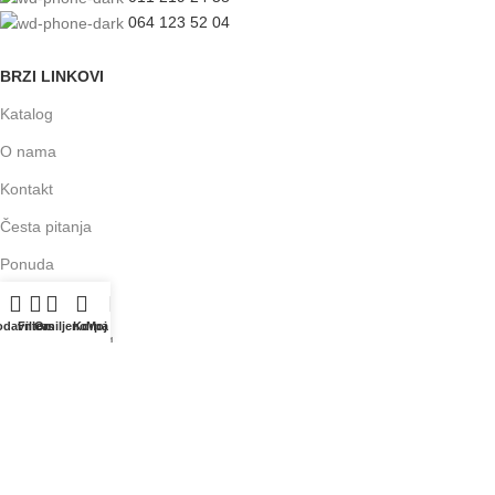
064 123 52 04
BRZI LINKOVI
Katalog
O nama
Kontakt
Česta pitanja
Ponuda
Blog
odavnica
Filters
Omiljeno
Korpa
Moj nalog
Instagram nalog
KORISNIČKI SERVIS
Politika privatnosti
Uslovi korišćenja