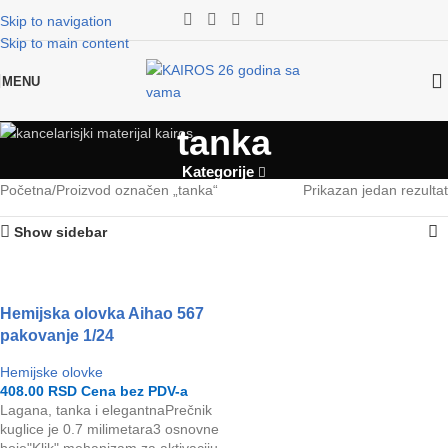
Skip to navigation
Skip to main content
MENU
tanka
Kategorije
Početna
Proizvod označen „tanka“
Prikazan jedan rezultat
Show sidebar
Hemijska olovka Aihao 567
pakovanje 1/24
Hemijske olovke
408.00
RSD
Cena bez PDV-a
Lagana, tanka i elegantnaPrečnik
kuglice je 0.7 milimetara3 osnovne
boje"Klik" mehanizam za aktivaciju