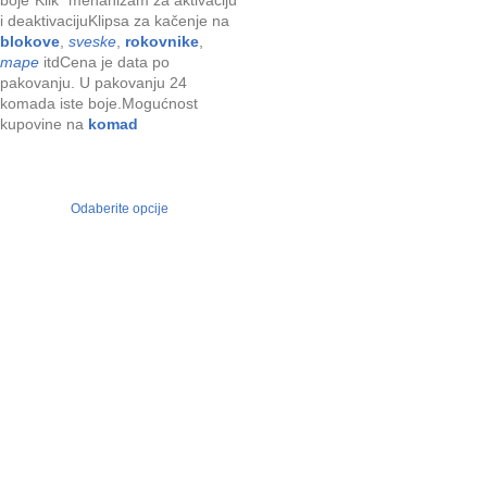
i deaktivacijuKlipsa za kačenje na
blokove
,
sveske
,
rokovnike
,
mape
itdCena je data po
pakovanju. U pakovanju 24
komada iste boje.Mogućnost
kupovine na
komad
Odaberite opcije