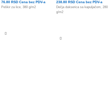
76.80
RSD
Cena bez PDV-a
238.80
RSD
Cena bez PDV-a
Peškir za lice, 380 g/m2
Dečja dukserica sa kapuljačom, 280
g/m2