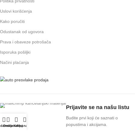
Politika privatnosti
Uslovi korišćenja
Kako poručiti
Odustanak od ugovora
Prava i obaveze potrošača
Isporuka pošiljki
Načini plaćanja
Prijavite se na našu listu
Budite prvi koji će saznati o
popustima i akcijama.
odavnica
Omiljeno
Korpa
Moj nalog