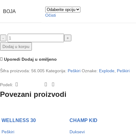
BOJA
Očisti
Dodaj u korpu
Uporedi
Dodaj u omiljeno
Šifra proizvoda:
56.005
Kategorija:
Peškiri
Oznake:
Explode
,
Peškiri
Podeli:
Povezani proizvodi
WELLNESS 30
CHAMP KID
Peškiri
Duksevi