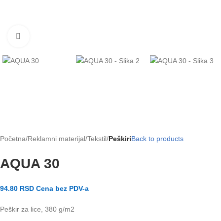
Klikni za uvećanje slike
Početna
Reklamni materijal
Tekstil
Peškiri
Back to products
AQUA 30
94.80
RSD
Cena bez PDV-a
Peškir za lice, 380 g/m2