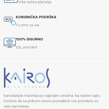
Više načina plaćanja
KORISNIČKA PODRŠKA
Tu smo za vas
100% SIGURNO
SSL protokol
Kancelarijski materijal po najboljim cenama. Na našem sajtu
možete da na jednom mestu pronađete sve potrebno za
vašu kancelariju.