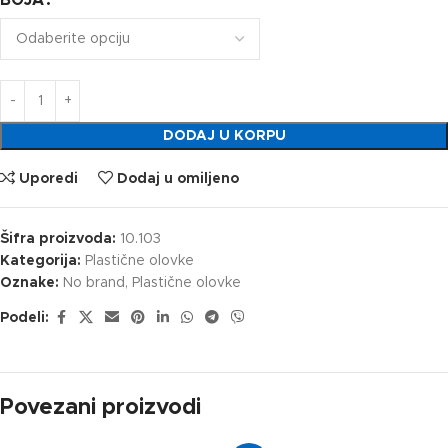
BOJA
DODAJ U KORPU
Uporedi
Dodaj u omiljeno
Šifra proizvoda:
10.103
Kategorija:
Plastične olovke
Oznake:
No brand
,
Plastične olovke
Podeli:
Povezani proizvodi