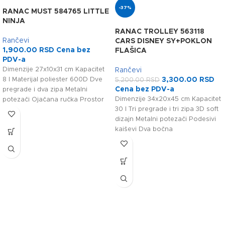
-37%
RANAC MUST 584765 LITTLE
NINJA
RANAC TROLLEY 563118
Rančevi
CARS DISNEY SY+POKLON
1,900.00
RSD
Cena bez
FLAŠICA
PDV-a
Dimenzije 27x10x31 cm Kapacitet
Rančevi
8 l Materijal poliester 600D Dve
3,300.00
RSD
5,200.00
RSD
Cena bez PDV-a
pregrade i dva zipa Metalni
Dimenzije 34x20x45 cm Kapacitet
potezači Ojačana ručka Prostor
30 l Tri pregrade i tri zipa 3D soft
za
dizajn Metalni potezači Podesivi
kaiševi Dva bočna