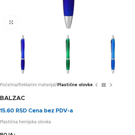
Klikni za uvećanje slike
Početna
Reklamni materijal
Plastične olovke
BALZAC
15.60
RSD
Cena bez PDV-a
Plastična hemijska olovka