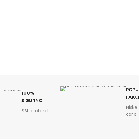
POPU
100%
I AKC
SIGURNO
Niske
SSL protokol
cene