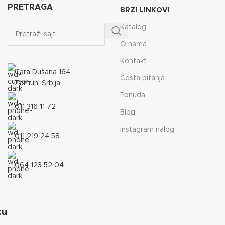
PRETRAGA
BRZI LINKOVI
Katalog
O nama
Kontakt
Cara Dušana 164,
Česta pitanja
Zemun, Srbija
Ponuda
011 316 11 72
Blog
Instagram nalog
011 219 24 58
064 123 52 04
tu