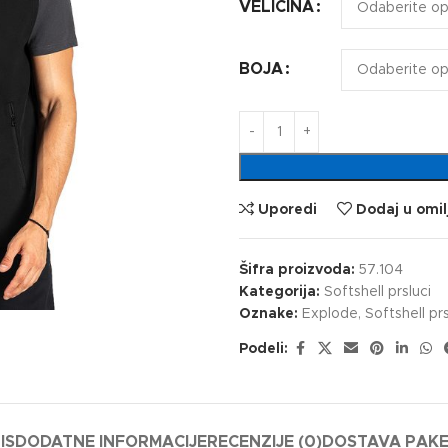
VELIČINA
BOJA
Uporedi
Dodaj u omil
Šifra proizvoda:
57.104
Kategorija:
Softshell prsluci
Oznake:
Explode
,
Softshell prs
Podeli:
IS
DODATNE INFORMACIJE
RECENZIJE (0)
DOSTAVA PAK