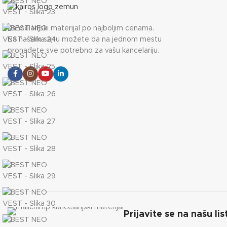
Kancelarijski materijal po najboljim cenama.
Na našem sajtu možete da na jednom mestu
pronađete sve potrebno za vašu kancelariju.
Prijavite se na našu lis