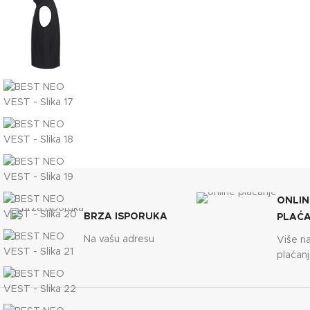
ONLIN
BRZA ISPORUKA
PLAĆ
Na vašu adresu
Više n
plaćanj