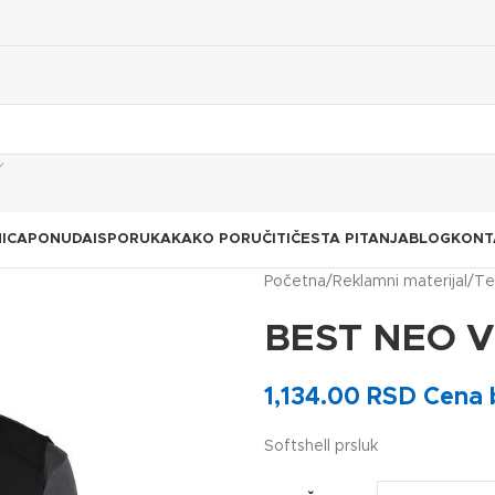
ICA
PONUDA
ISPORUKA
KAKO PORUČITI
ČESTA PITANJA
BLOG
KONT
Početna
Reklamni materijal
Te
BEST NEO 
1,134.00
RSD
Cena 
Softshell prsluk