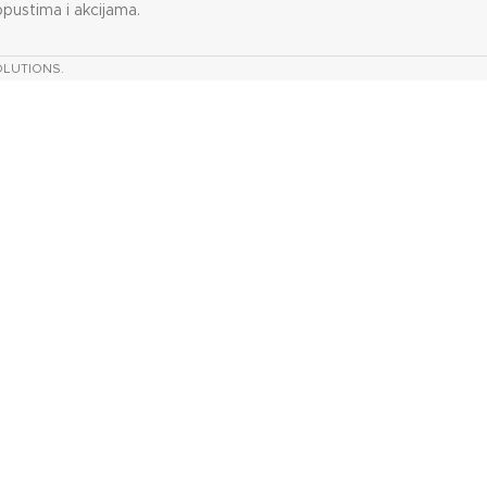
opustima i akcijama.
OLUTIONS.