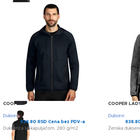
COOPER
COOPER LAD
Duksevi
Duksevi
838.80
RSD
Cena bez PDV-a
838.8
Dukserica sa kapuljačom, 280 g/m2
Ženska dukseri