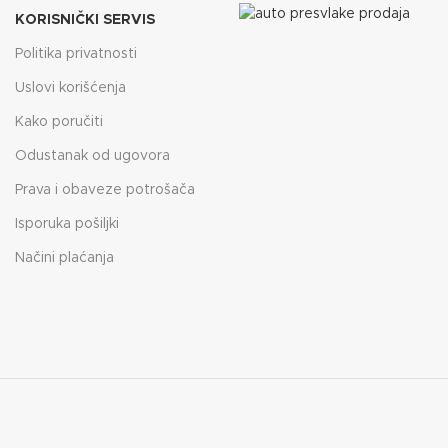
KORISNIČKI SERVIS
Politika privatnosti
Uslovi korišćenja
Kako poručiti
Odustanak od ugovora
Prava i obaveze potrošača
Isporuka pošiljki
Načini plaćanja