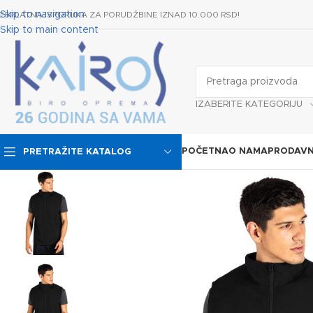
Skip to navigation
ESPLATNA ISPORUKA ZA PORUDŽBINE IZNAD 10.000 RSD!
Skip to main content
IZABERITE KATEGORIJU
POČETNA
O NAMA
PRODAVN
PRETRAŽITE KATALOG