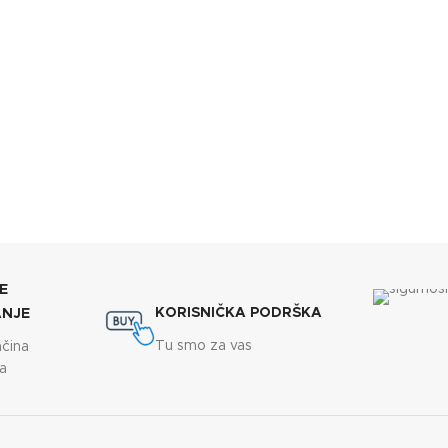
E
KORISNIČKA PODRŠKA
ANJE
Tu smo za vas
ačina
a