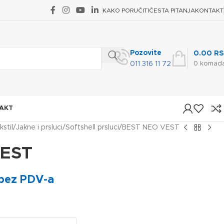
KAKO PORUČITI
ČESTA PITANJA
KONTAKT
Pozovite
0.00
RS
0
komad
011 316 11 72
AKT
kstil
Jakne i prsluci
Softshell prsluci
BEST NEO VEST
VEST
bez PDV-a