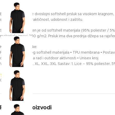
BEST NEO VEST je dvoslojni softshell prsluk sa visokom kragnom, na
sa naglaskom na praktičnost, udobnost i zaštitu.
Spoljašnji sloj izrađen je od softshell materijala (95% poliester 
materijala iznosi 280 g/m2. Prsluk ima dva prednja džepa sa rajsfer
Ključne karakteristike:
Prsluk od dvoslojnog softshell materijala • TPU membrana • Postava
džepa • Pogodan za rad i outdoor aktivnosti • Unisex kroj
Veličine: XS, S, M, L, XL, XXL, 3XL Sastav: 1. Lice – 95% poliester,
0/5
(0 Reviews)
Povezani proizvodi