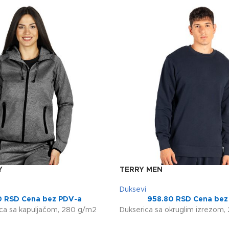
Y
TERRY MEN
Duksevi
0
RSD
Cena bez PDV-a
958.80
RSD
Cena bez
ca sa kapuljačom, 280 g/m2
Dukserica sa okruglim izrezom