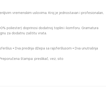
enljivim vremenskim uslovima. Kroj je jednostavan i profesionalan,
00% poliester) doprinosi dodatnoj toplini i komforu. Gramatura
agnu za dodatnu zaštitu vrata.
feršlus • Dva prednja džepa sa rajsferšlusom • Dva unutrašnja
 Preporučena štampa: preslikač, vez, sito