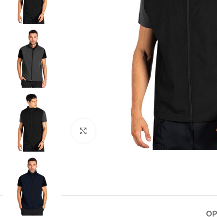
Klikni za uvećanje slike
OP