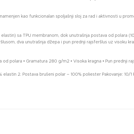
menjen kao funkcionalan spoljašnji sloj za rad i aktivnosti u prom
/ 5% elastin) sa TPU membranom, dok unutrašnja postava od polara (1
šlusom, dva unutrašnja džepa i pun prednji rajsferšlus uz visoku kr
 od polara • Gramatura 280 g/m2 • Visoka kragna • Pun prednji rajs
 5% elastin 2. Postava brušeni polar – 100% poliester Pakovanje: 10/1