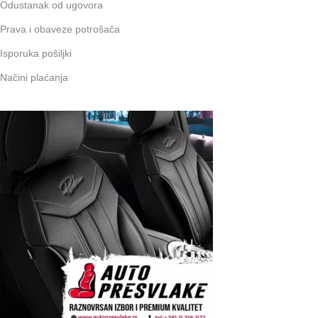
Odustanak od ugovora
Prava i obaveze potrošača
Isporuka pošiljki
Načini plaćanja