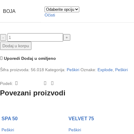
BOJA
Očisti
Dodaj u korpu
Uporedi
Dodaj u omiljeno
Šifra proizvoda:
56.018
Kategorija:
Peškiri
Oznake:
Explode
,
Peškiri
Podeli:
Povezani proizvodi
SPA 50
VELVET 75
Peškiri
Peškiri