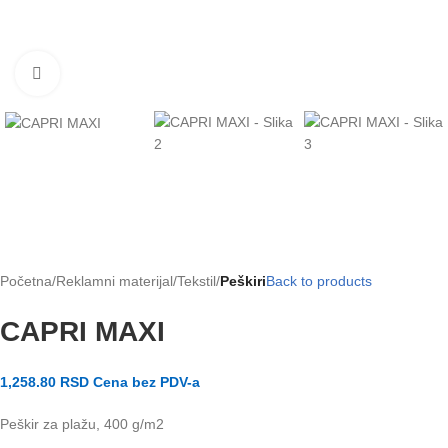
Klikni za uvećanje slike
Početna
Reklamni materijal
Tekstil
Peškiri
Back to products
CAPRI MAXI
1,258.80
RSD
Cena bez PDV-a
Peškir za plažu, 400 g/m2