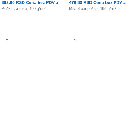
382.80
RSD
Cena bez PDV-a
478.80
RSD
Cena bez PDV-a
Peškir za ruke, 480 g/m2
Mikrofiber peškir, 190 g/m2