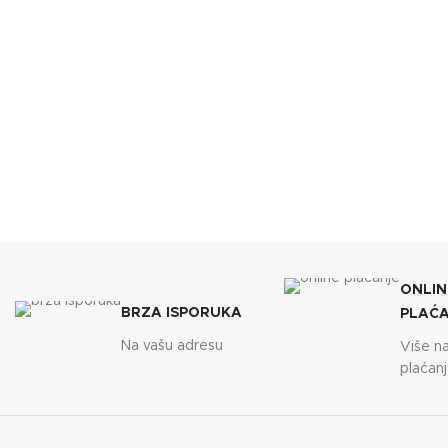
ONLIN
BRZA ISPORUKA
PLAĆ
Na vašu adresu
Više n
plaćanj