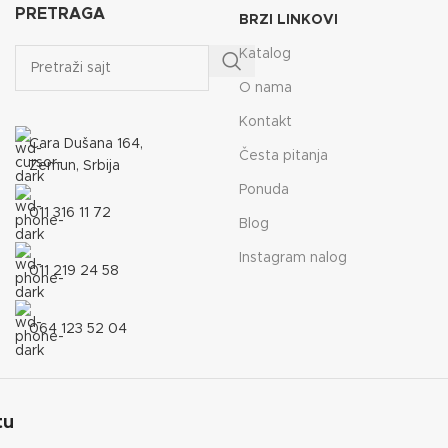
PRETRAGA
BRZI LINKOVI
Katalog
O nama
Kontakt
Cara Dušana 164,
Česta pitanja
Zemun, Srbija
Ponuda
011 316 11 72
Blog
Instagram nalog
011 219 24 58
064 123 52 04
tu