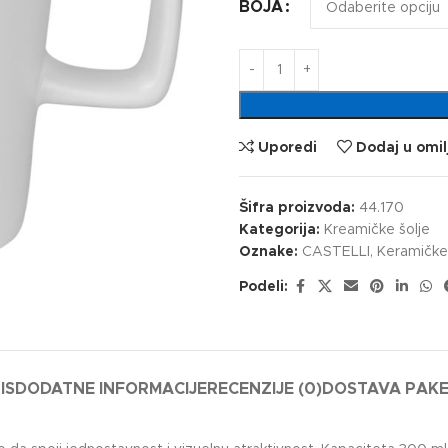
BOJA
Uporedi
Dodaj u omil
Šifra proizvoda:
44.170
Kategorija:
Kreamičke šolje
Oznake:
CASTELLI
,
Keramičke 
Podeli:
IS
DODATNE INFORMACIJE
RECENZIJE (0)
DOSTAVA PAK