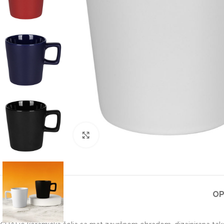
Klikni za uvećanje slike
OP