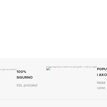
POPU
100%
I AKC
SIGURNO
Niske
SSL protokol
cene