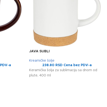
JAVA SUBLI
Kreamičke šolje
 PDV-a
238.80
RSD
Cena bez PDV-a
Keramička šolja za sublimaciju sa dnom od
plute, 400 ml