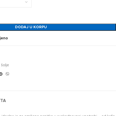
DODAJ U KORPU
jeno
šolje
ETA