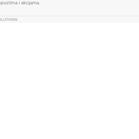
opustima i akcijama.
OLUTIONS.