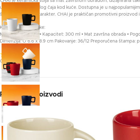
CHAI je keramička šolja sa mat završnom obradom, dizajnirana tako
u kancelariji do toplog čaja kod kuće. Dostupna je u najpopularniji
šolji prepoznatljiv karakter. CHAI je praktičan promotivni proizvod
Ključne karakteristike:
Materijal: keramika • Kapacitet: 300 ml • Mat završna obrada • Po
Dimenzija: O 6.6 x 8.9 cm Pakovanje: 36/12 Preporučena štampa: p
0/5
(0 Reviews)
Povezani proizvodi