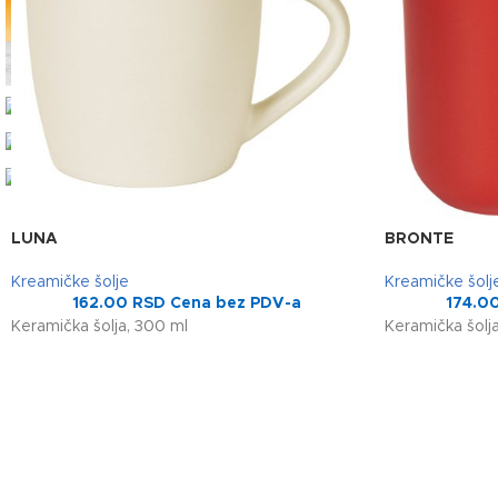
LUNA
BRONTE
Kreamičke šolje
Kreamičke šolj
162.00
RSD
Cena bez PDV-a
174.0
Keramička šolja, 300 ml
Keramička šolja