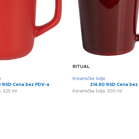
RITUAL
e
Kreamičke šolje
0
RSD
Cena bez PDV-a
214.80
RSD
Cena bez
, 325 ml
Keramička šolja, 300 ml