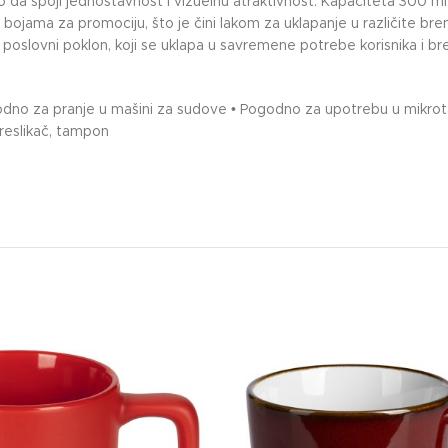
 da spoji jednostavnost i vizuelnu atraktivnost. Kapaciteta 300 ml
m bojama za promociju, što je čini lakom za uklapanje u različite br
 i poslovni poklon, koji se uklapa u savremene potrebe korisnika i b
godno za pranje u mašini za sudove • Pogodno za upotrebu u mikrot
reslikač, tampon