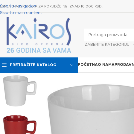
Skip to navigation
ESPLATNA ISPORUKA ZA PORUDŽBINE IZNAD 10.000 RSD!
Skip to main content
IZABERITE KATEGORIJU
POČETNA
O NAMA
PRODAVN
PRETRAŽITE KATALOG