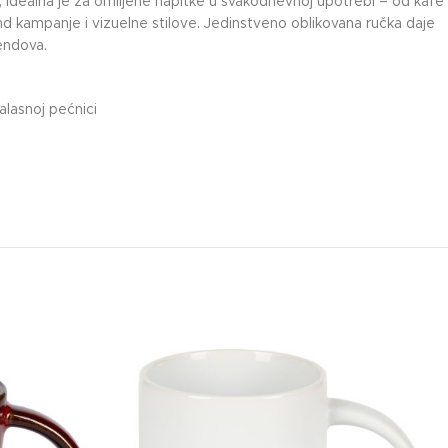
, idealna je za omiljene napitke u svakodnevnoj upotrebi – od kafe
end kampanje i vizuelne stilove. Jedinstveno oblikovana ručka daje
rendova.
alasnoj pećnici