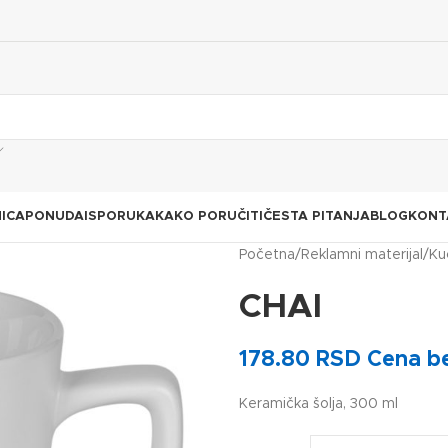
ICA
PONUDA
ISPORUKA
KAKO PORUČITI
ČESTA PITANJA
BLOG
KONT
Početna
Reklamni materijal
Ku
CHAI
178.80
RSD
Cena b
Keramička šolja, 300 ml