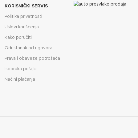
KORISNIČKI SERVIS
Politika privatnosti
Uslovi korišćenja
Kako poručiti
Odustanak od ugovora
Prava i obaveze potrošača
Isporuka pošiljki
Načini plaćanja