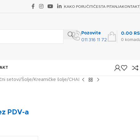
KAKO PORUČITI
ČESTA PITANJA
KONTAKT
Pozovite
0.00
RS
0
komad
011 316 11 72
AKT
ćni setovi
Šolje
Kreamičke šolje
CHAI
ez PDV-a