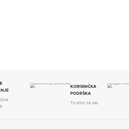
E
KORISNIČKA
ANJE
PODRŠKA
ačina
Tu smo za vas
a