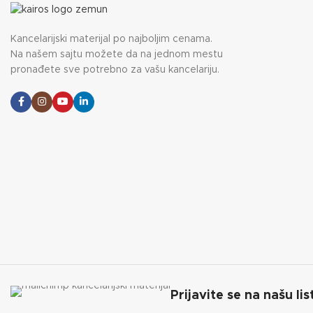
Kancelarijski materijal po najboljim cenama.
Na našem sajtu možete da na jednom mestu
pronađete sve potrebno za vašu kancelariju.
Prijavite se na našu lis