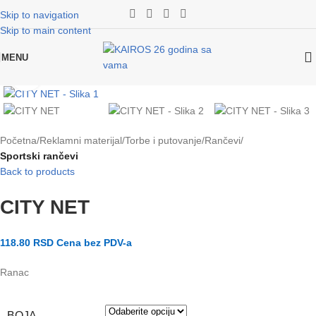
Skip to navigation
Skip to main content
MENU
Klikni za uvećanje slike
Početna
Reklamni materijal
Torbe i putovanje
Rančevi
Sportski rančevi
Back to products
CITY NET
118.80
RSD
Cena bez PDV-a
Ranac
BOJA