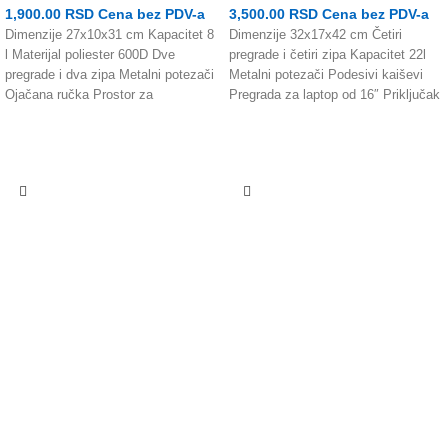
1,900.00
RSD
Cena bez PDV-a
3,500.00
RSD
Cena bez PDV-a
Dimenzije 27x10x31 cm Kapacitet 8
Dimenzije 32x17x42 cm Četiri
l Materijal poliester 600D Dve
pregrade i četiri zipa Kapacitet 22l
pregrade i dva zipa Metalni potezači
Metalni potezači Podesivi kaiševi
Ojačana ručka Prostor za
Pregrada za laptop od 16″ Priključak