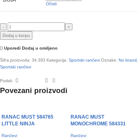
Očisti
Dodaj u korpu
Uporedi
Dodaj u omiljeno
Šifra proizvoda:
34.393
Kategorija:
Sportski rančevi
Oznake:
No brand
,
Sportski rančevi
Podeli:
Povezani proizvodi
RANAC MUST 584765
RANAC MUST
LITTLE NINJA
MONOCHROME 584331
Rančevi
Rančevi