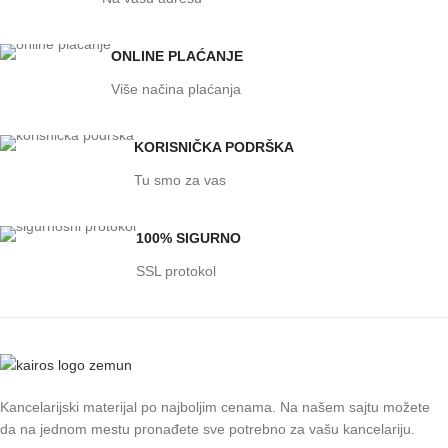
ONLINE PLAĆANJE
Više načina plaćanja
KORISNIČKA PODRŠKA
Tu smo za vas
100% SIGURNO
SSL protokol
Kancelarijski materijal po najboljim cenama. Na našem sajtu možete
da na jednom mestu pronađete sve potrebno za vašu kancelariju.