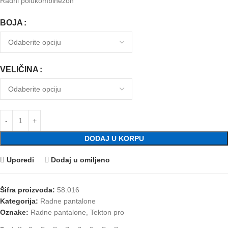
Radni polukombinezon
BOJA
VELIČINA
DODAJ U KORPU
Uporedi
Dodaj u omiljeno
Šifra proizvoda:
58.016
Kategorija:
Radne pantalone
Oznake:
Radne pantalone
,
Tekton pro