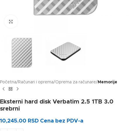
Klikni za uvećanje slike
Početna
Računari i oprema
Oprema za računare
Memorije
Eksterni hard disk Verbatim 2.5 1TB 3.0
srebrni
10,245.00
RSD
Cena bez PDV-a