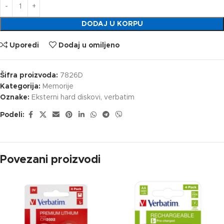
DODAJ U KORPU
Uporedi
Dodaj u omiljeno
Šifra proizvoda:
7826D
Kategorija:
Memorije
Oznake:
Eksterni hard diskovi
,
verbatim
Podeli:
Povezani proizvodi