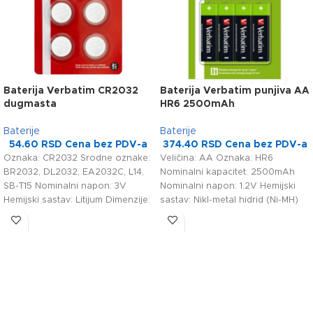
Baterija Verbatim CR2032
Baterija Verbatim punjiva AA
dugmasta
HR6 2500mAh
Baterije
Baterije
54.60
RSD
Cena bez PDV-a
374.40
RSD
Cena bez PDV-a
Oznaka: CR2032 Srodne oznake:
Veličina: AA Oznaka: HR6
BR2032, DL2032, EA2032C, L14,
Nominalni kapacitet: 2500mAh
SB-T15 Nominalni napon: 3V
Nominalni napon: 1.2V Hemijski
Hemijski sastav: Litijum Dimenzije:
sastav: Nikl-metal hidrid (Ni-MH)
20mm (prečnik) x 3.2mm
Dimenzije: 50mm (dužina) x 14mm