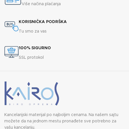
Više načina plaćanja
KORISNIČKA PODRŠKA
Tu smo za vas
100% SIGURNO
SSL protokol
Kancelarijski materijal po najboljim cenama. Na našem sajtu
možete da na jednom mestu pronađete sve potrebno za
vašu kancelariju.