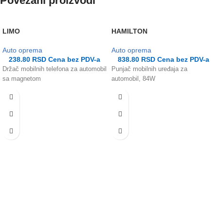
Povezani proizvodi
LIMO
HAMILTON
Auto oprema
Auto oprema
238.80
RSD
Cena bez PDV-a
838.80
RSD
Cena bez PDV-a
Držač mobilnih telefona za automobil
Punjač mobilnih uređaja za
sa magnetom
automobil, 84W