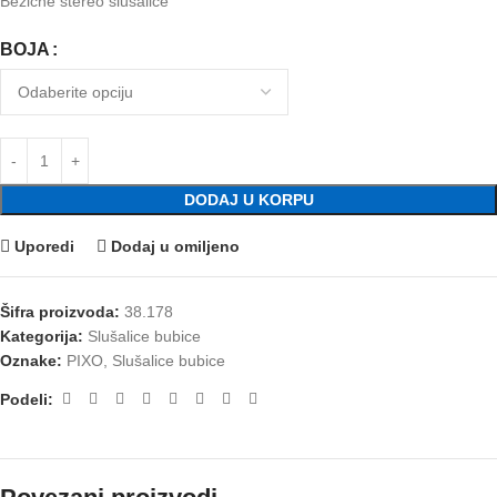
Bežične stereo slušalice
BOJA
DODAJ U KORPU
Uporedi
Dodaj u omiljeno
Šifra proizvoda:
38.178
Kategorija:
Slušalice bubice
Oznake:
PIXO
,
Slušalice bubice
Podeli: