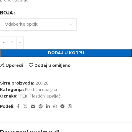
Brener upaljač
BOJA
DODAJ U KORPU
Uporedi
Dodaj u omiljeno
Šifra proizvoda:
20.128
Kategorija:
Plastični upaljači
Oznake:
ITEK
,
Plastični upaljači
Podeli: