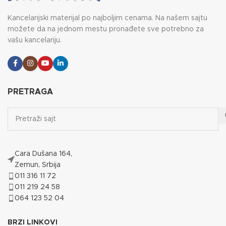
Kancelarijski materijal po najboljim cenama. Na našem sajtu
možete da na jednom mestu pronađete sve potrebno za
vašu kancelariju.
PRETRAGA
Cara Dušana 164,
Zemun, Srbija
011 316 11 72
011 219 24 58
064 123 52 04
BRZI LINKOVI