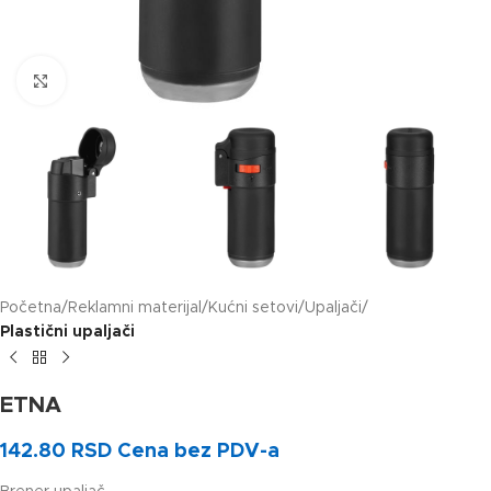
Klikni za uvećanje slike
Početna
Reklamni materijal
Kućni setovi
Upaljači
Plastični upaljači
ETNA
142.80
RSD
Cena bez PDV-a