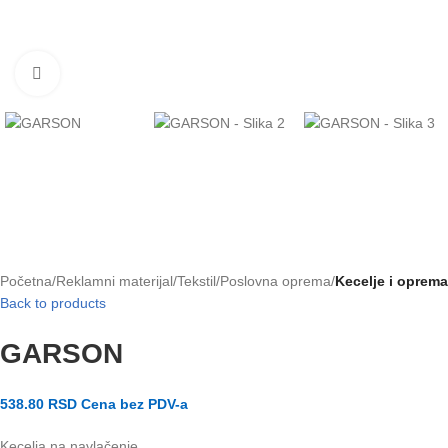
Klikni za uvećanje slike
Početna
Reklamni materijal
Tekstil
Poslovna oprema
Kecelje i oprema
Back to products
GARSON
538.80
RSD
Cena bez PDV-a
Kecelja na navlačenje