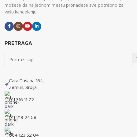
možete da na jednom mestu pronađete sve potrebno za
vašu kancelariju.
PRETRAGA
Cara Dušana 164,
Zemun, Srbija
011 316 11 72
011 219 24 58
064 123 52 04