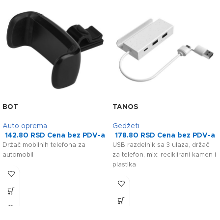
BOT
TANOS
Auto oprema
Gedžeti
142.80
RSD
Cena bez PDV-a
178.80
RSD
Cena bez PDV-a
Držač mobilnih telefona za
USB razdelnik sa 3 ulaza, držač
automobil
za telefon, mix: reciklirani kamen i
plastika