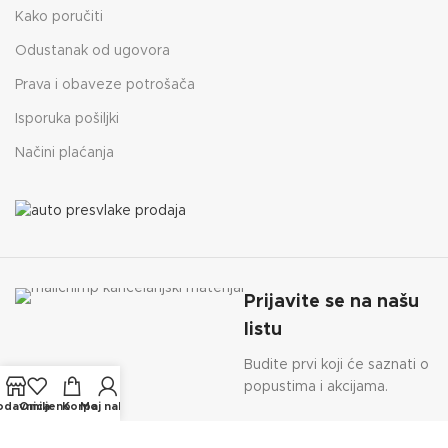
Kako poručiti
Odustanak od ugovora
Prava i obaveze potrošača
Isporuka pošiljki
Načini plaćanja
Prijavite se na našu
listu
Budite prvi koji će saznati o
popustima i akcijama.
odavnica
Omiljeno
Korpa
Moj nalog
MOJA KANCELARIJA
2023 CREATED BY
SEO TEAM
. PREMIUM E-COMMERCE