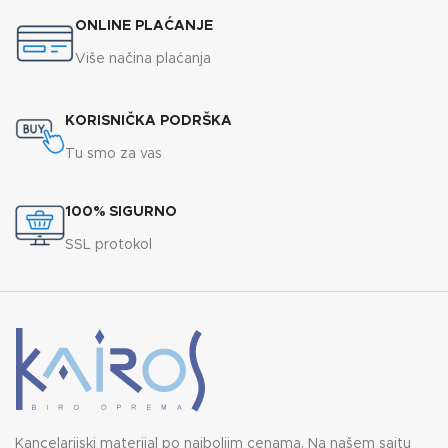
ONLINE PLAĆANJE
Više načina plaćanja
KORISNIČKA PODRŠKA
Tu smo za vas
100% SIGURNO
SSL protokol
Kancelarijski materijal po najboljim cenama. Na našem sajtu