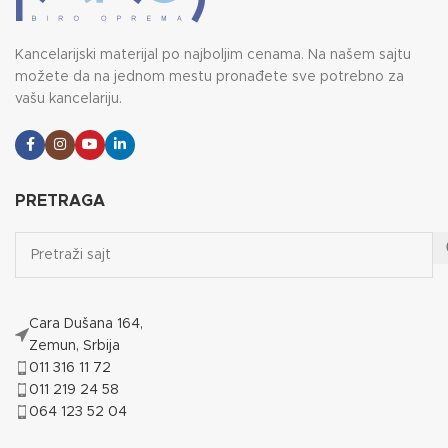
Kancelarijski materijal po najboljim cenama. Na našem sajtu
možete da na jednom mestu pronađete sve potrebno za
vašu kancelariju.
PRETRAGA
Cara Dušana 164,
Zemun, Srbija
011 316 11 72
011 219 24 58
064 123 52 04