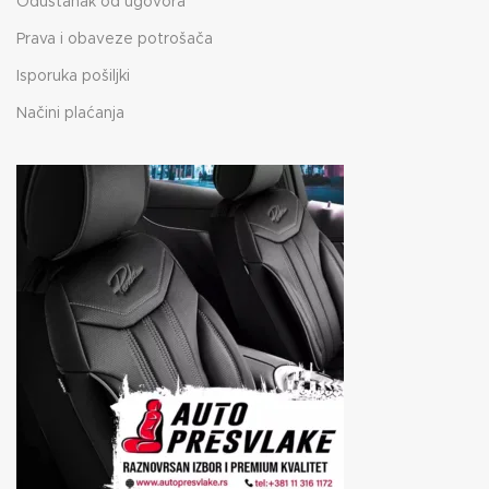
Odustanak od ugovora
Prava i obaveze potrošača
Isporuka pošiljki
Načini plaćanja