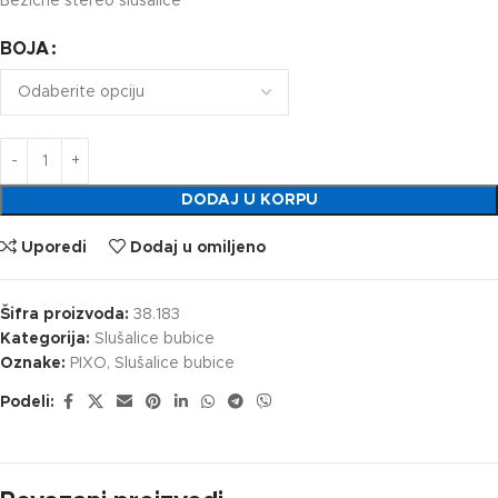
Bežične stereo slušalice
BOJA
DODAJ U KORPU
Uporedi
Dodaj u omiljeno
Šifra proizvoda:
38.183
Kategorija:
Slušalice bubice
Oznake:
PIXO
,
Slušalice bubice
Podeli: