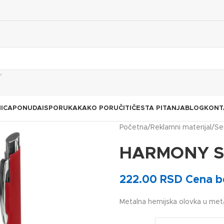
ICA
PONUDA
ISPORUKA
KAKO PORUČITI
ČESTA PITANJA
BLOG
KONT
Početna
Reklamni materijal
Se
HARMONY 
222.00
RSD
Cena b
Metalna hemijska olovka u meta