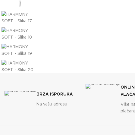
ONLIN
BRZA ISPORUKA
PLAĆ
Na vašu adresu
Više n
plaćanj