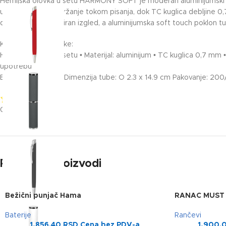
Hemijska olovka u setu HARMONY SOFT je moderan aluminijumski pr
udobno i sigurno držanje tokom pisanja, dok TC kuglica debljine 0,
detalji daju sofisticiran izgled, a aluminijumska soft touch poklo
Ključne karakteristike:
Hemijska olovka u setu • Materijal: aluminijum • TC kuglica 0,7 mm 
upotrebu
Boja mastila: plava Dimenzija tube: O 2.3 x 14.9 cm Pakovanje: 20
0/5
(0 Reviews)
Povezani proizvodi
Bežični punjač Hama
RANAC MUST 
Baterije
Rančevi
1,856.40
RSD
Cena bez PDV-a
1,900.