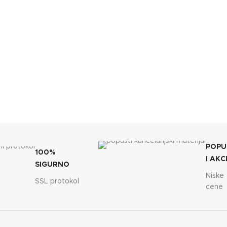
POPU
100%
I AKC
SIGURNO
Niske
SSL protokol
cene