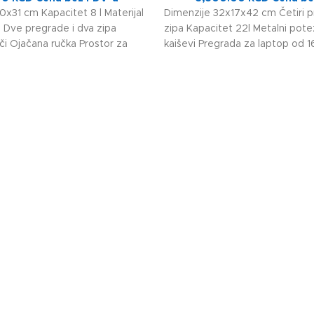
0x31 cm Kapacitet 8 l Materijal
Dimenzije 32x17x42 cm Četiri pr
 Dve pregrade i dva zipa
zipa Kapacitet 22l Metalni pote
či Ojačana ručka Prostor za
kaiševi Pregrada za laptop od 16