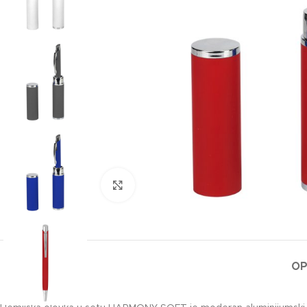
Klikni za uvećanje slike
OP