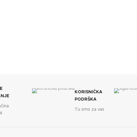
E
KORISNIČKA
ANJE
PODRŠKA
ačina
Tu smo za vas
a