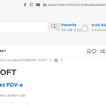
KAKO PORUČITI
ČESTA PITANJA
KONTAKT
Pozovite
0.00
RS
0
komad
011 316 11 72
AKT
tovi olovaka
HARMONY SOFT
SOFT
ez PDV-a
lnoj poklon tubi