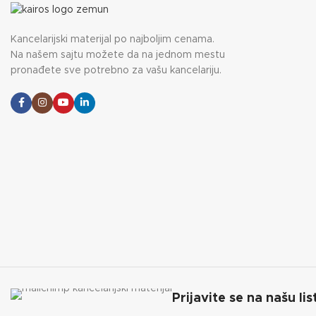
Kancelarijski materijal po najboljim cenama.
Na našem sajtu možete da na jednom mestu
pronađete sve potrebno za vašu kancelariju.
Prijavite se na našu lis