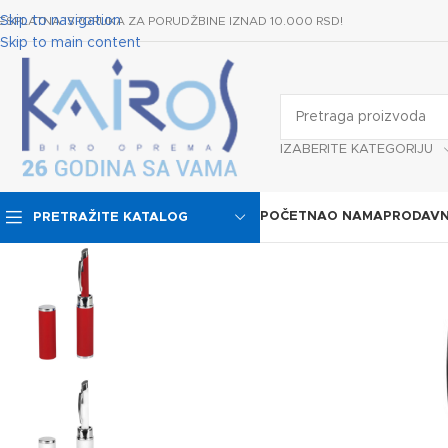
Skip to navigation
ESPLATNA ISPORUKA ZA PORUDŽBINE IZNAD 10.000 RSD!
Skip to main content
IZABERITE KATEGORIJU
POČETNA
O NAMA
PRODAVN
PRETRAŽITE KATALOG