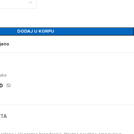
DODAJ U KORPU
jeno
vaka
ETA