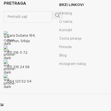
PRETRAGA
BRZI LINKOVI
Katalog
O nama
Kontakt
Cara Dušana 164,
Česta pitanja
Zemun, Srbija
Ponuda
011 316 11 72
Blog
Instagram nalog
011 219 24 58
064 123 52 04
tu