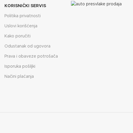
KORISNIČKI SERVIS
Politika privatnosti
Uslovi korišćenja
Kako poručiti
Odustanak od ugovora
Prava i obaveze potrošača
Isporuka pošiljki
Načini plaćanja