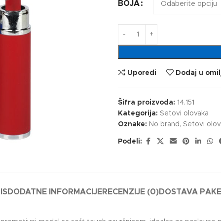
BOJA
Uporedi
Dodaj u omil
Šifra proizvoda:
14.151
Kategorija:
Setovi olovaka
Oznake:
No brand
,
Setovi olo
Podeli:
IS
DODATNE INFORMACIJE
RECENZIJE (0)
DOSTAVA PAK