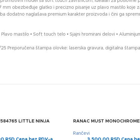
omotivni model sa soft touch završnicom, idealan za poslovne po
7 mm obezbeđuje glatko i precizno pisanje uz plavo mastilo koje za
n tuba dodatno naglašava premium karakter proizvoda i čini ga sprem
• Plavo mastilo • Soft touch telo • Sjajni hromirani delovi • Alumin
0/25 Preporučena štampa olovke: laserska gravura, digitalna štamp
584765 LITTLE NINJA
RANAC MUST MONOCHROME 
Rančevi
00
RSD
Cena bez PDV-a
3,500.00
RSD
Cena be