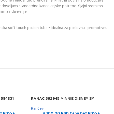
klone i elegantno brendiranje. Prijatna površina omogućava
dovoljava standardne kancelarijske potrebe. Sjajni hromirani
nim za darivanje.
ijumska soft touch poklon tuba • Idealna za poslovnu i promotivnu
a
584331
RANAC 562945 MINNIE DISNEY SY
Rančevi
z PDV-a
4,100.00
RSD
Cena bez PDV-a