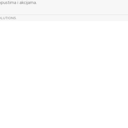
opustima i akcijama.
OLUTIONS.