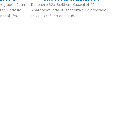
egrade i četiri
Dimenzije 32x18x43 cm Kapacitet 25 l
zači Podesivi
Anatomska leđa 3D soft dizajn Tri pregrade i
″ Priključak
tri zipa Ojačano dno i ručka