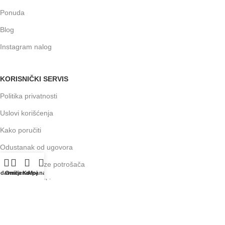
Ponuda
Blog
Instagram nalog
KORISNIČKI SERVIS
Politika privatnosti
Uslovi korišćenja
Kako poručiti
Odustanak od ugovora
Prava i obaveze potrošača
odavnica
Omiljeno
Korpa
Moj nalog
Isporuka pošiljki
Načini plaćanja