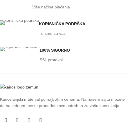
Više načina plaćanja
KORISNIČKA PODRŠKA
Tu smo za vas
100% SIGURNO
SSL protokol
Kancelarijski materijal po najboljim cenama. Na našem sajtu možete
da na jednom mestu pronađete sve potrebno za vašu kancelariju.