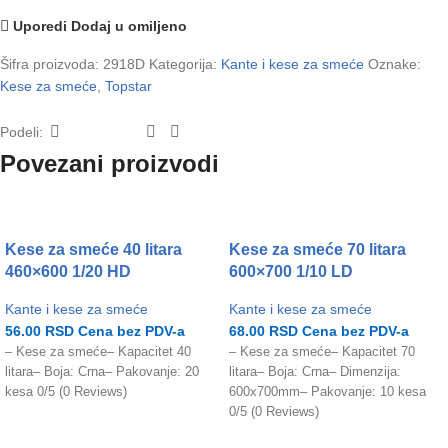
Uporedi
Dodaj u omiljeno
Šifra proizvoda:
2918D
Kategorija:
Kante i kese za smeće
Oznake:
Kese za smeće
,
Topstar
Podeli:
Povezani proizvodi
Kese za smeće 40 litara
Kese za smeće 70 litara
460×600 1/20 HD
600×700 1/10 LD
Kante i kese za smeće
Kante i kese za smeće
56.00
RSD
Cena bez PDV-a
68.00
RSD
Cena bez PDV-a
– Kese za smeće– Kapacitet 40
– Kese za smeće– Kapacitet 70
litara– Boja: Crna– Pakovanje: 20
litara– Boja: Crna– Dimenzija:
kesa 0/5 (0 Reviews)
600x700mm– Pakovanje: 10 kesa
0/5 (0 Reviews)