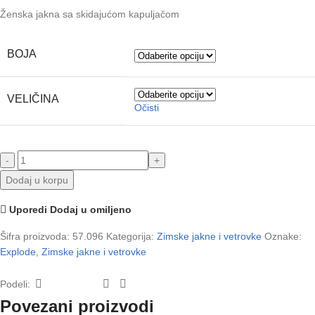
Ženska jakna sa skidajućom kapuljačom
BOJA
VELIČINA
Očisti
Dodaj u korpu
Uporedi
Dodaj u omiljeno
Šifra proizvoda:
57.096
Kategorija:
Zimske jakne i vetrovke
Oznake:
Explode
,
Zimske jakne i vetrovke
Podeli:
Povezani proizvodi