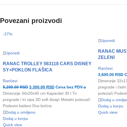
Povezani proizvodi
-37%
Uporedi
RANAC MUS
Uporedi
ZELENI
RANAC TROLLEY 563118 CARS DISNEY
Rančevi
SY+POKLON FLAŠICA
3,600.00
RSD
C
Rančevi
Dimenzije 32x1
5,200.00
RSD
3,300.00
RSD
Cena bez PDV-a
pregrade i četir
Dimenzije 34x20x45 cm Kapacitet 30 l Tri
potezači Podesi
pregrade i tri zipa 3D soft dizajn Metalni potezači
Dodaj u omilje
Podesivi kaiševi Dva bočna
Dodaj u korpu
Dodaj u omiljeno
Quick view
Dodaj u korpu
Quick view