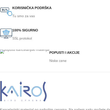
KORISNIČKA PODRŠKA
Tu smo za vas
100% SIGURNO
SSL protokol
POPUSTI I AKCIJE
Niske cene
Kancelarijski materijal po najboljim cenama. Na našem sajtu možete d