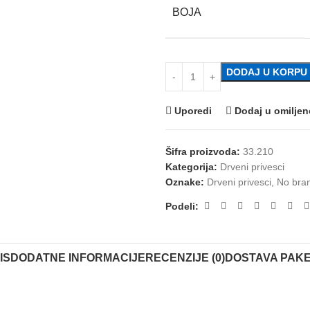
BOJA
DODAJ U KORPU
Uporedi
Dodaj u omilje
Šifra proizvoda:
33.210
Kategorija:
Drveni privesci
Oznake:
Drveni privesci
,
No bra
Podeli:
IS
DODATNE INFORMACIJE
RECENZIJE (0)
DOSTAVA PAK