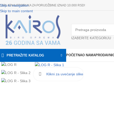
Skip to navigation
ESPLATNA ISPORUKA ZA PORUDŽBINE IZNAD 10.000 RSD!
Skip to main content
IZABERITE KATEGORIJU
POČETNA
O NAMA
PRODAVNI
PRETRAŽITE KATALOG
Klikni za uvećanje slike