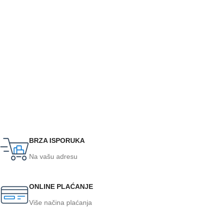
BRZA ISPORUKA
Na vašu adresu
ONLINE PLAĆANJE
Više načina plaćanja