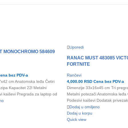
Uporedi
T MONOCHROMO 584609
RANAC MUST 483085 VICT
FORTNITE
ena bez PDV-a
Rančevi
7x42 cm Anatomska leđa Četiri
4,000.00
RSD
Cena bez PDV-a
i zipa Kapacitet 22l Metalni
Dimenzije 33x16x45 cm Tri pregrad
vi kaiševi Pregrada za laptop od
Metalni potezači Anatomska leđa
Podesivi kaiševi Dodatak privezak
no
Dodaj u omiljeno
Dodaj u korpu
Quick view