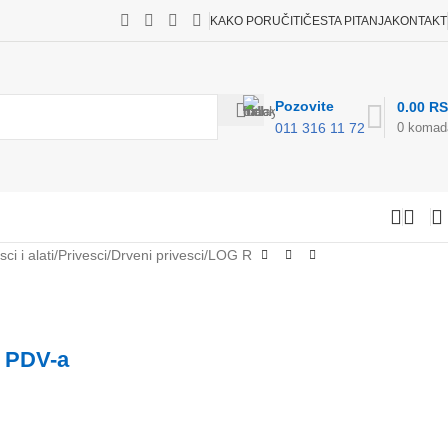
KAKO PORUČITI
ČESTA PITANJA
KONTAKT
Pozovite
0.00
R
0
komad
011 316 11 72
sci i alati
Privesci
Drveni privesci
LOG R
 PDV-a