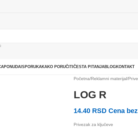
CA
PONUDA
ISPORUKA
KAKO PORUČITI
ČESTA PITANJA
BLOG
KONTAKT
Početna
Reklamni materijal
Prive
LOG R
14.40
RSD
Cena bez
Privezak za ključeve