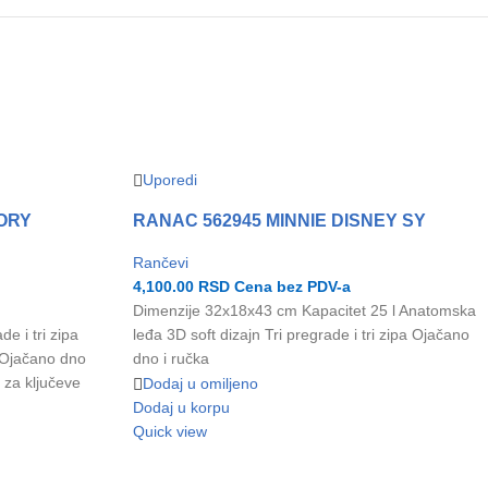
Uporedi
ORY
RANAC 562945 MINNIE DISNEY SY
Rančevi
4,100.00
RSD
Cena bez PDV-a
Dimenzije 32x18x43 cm Kapacitet 25 l Anatomska
e i tri zipa
leđa 3D soft dizajn Tri pregrade i tri zipa Ojačano
 Ojačano dno
dno i ručka
 za ključeve
Dodaj u omiljeno
Dodaj u korpu
Quick view