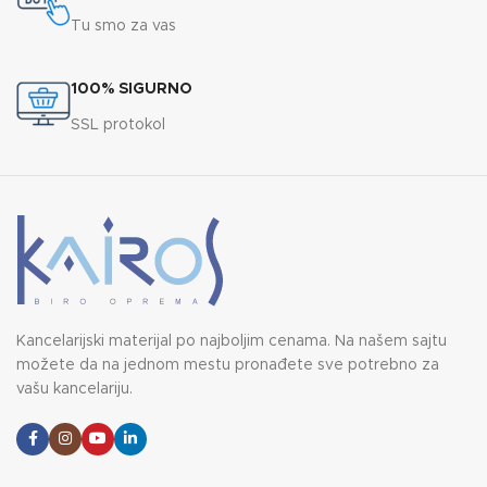
Tu smo za vas
100% SIGURNO
SSL protokol
Kancelarijski materijal po najboljim cenama. Na našem sajtu
možete da na jednom mestu pronađete sve potrebno za
vašu kancelariju.