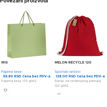
Povezani proizvodi
IRIS
MELON RECYCLE 120
Papirne kese
Sportski rančevi
58.80
RSD
Cena bez PDV-a
138.00
RSD
Cena bez PDV-a
Papirna kesa, 170 g/m2
Ranac od recikliranog pamuka,
120 g/m2