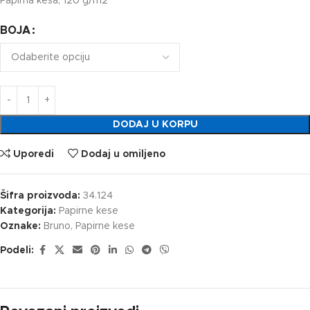
Papirna kesa, 120 g/m2
BOJA
DODAJ U KORPU
Uporedi
Dodaj u omiljeno
Šifra proizvoda:
34.124
Kategorija:
Papirne kese
Oznake:
Bruno
,
Papirne kese
Podeli: