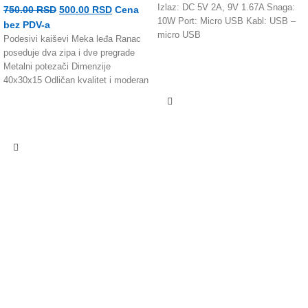
Izlaz: DC 5V 2A, 9V 1.67A Snaga:
750.00
RSD
500.00
RSD
Cena
10W Port: Micro USB Kabl: USB –
bez PDV-a
micro USB
Podesivi kaiševi Meka leđa Ranac
poseduje dva zipa i dve pregrade
Metalni potezači Dimenzije
40x30x15 Odličan kvalitet i moderan
dizajn