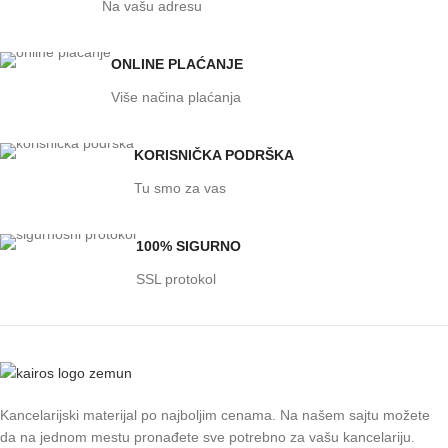
Na vašu adresu
ONLINE PLAĆANJE
Više načina plaćanja
KORISNIČKA PODRŠKA
Tu smo za vas
100% SIGURNO
SSL protokol
Kancelarijski materijal po najboljim cenama. Na našem sajtu možete
da na jednom mestu pronađete sve potrebno za vašu kancelariju.