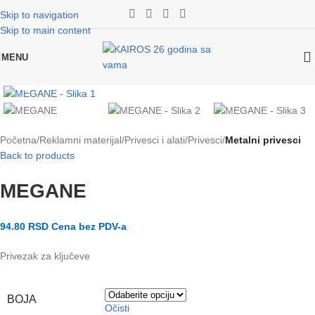
Skip to navigation
Skip to main content
MENU
Klikni za uvećanje slike
Početna
Reklamni materijal
Privesci i alati
Privesci
Metalni privesci
Back to products
MEGANE
94.80
RSD
Cena bez PDV-a
Privezak za ključeve
BOJA
Očisti