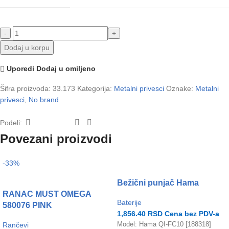
Dodaj u korpu
Uporedi
Dodaj u omiljeno
Šifra proizvoda:
33.173
Kategorija:
Metalni privesci
Oznake:
Metalni
privesci
,
No brand
Podeli:
Povezani proizvodi
-33%
Bežični punjač Hama
RANAC MUST OMEGA
Baterije
580076 PINK
1,856.40
RSD
Cena bez PDV-a
Rančevi
Model: Hama QI-FC10 [188318]