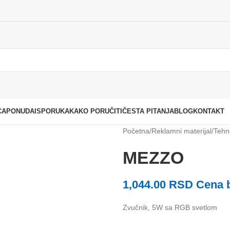
CA
PONUDA
ISPORUKA
KAKO PORUČITI
ČESTA PITANJA
BLOG
KONTAKT
Početna
Reklamni materijal
Tehn
MEZZO
1,044.00
RSD
Cena 
Zvučnik, 5W sa RGB svetlom