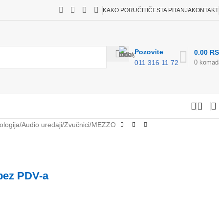
KAKO PORUČITI
ČESTA PITANJA
KONTAKT
Pozovite
0.00
R
0
komad
011 316 11 72
ologija
Audio uređaji
Zvučnici
MEZZO
bez PDV-a