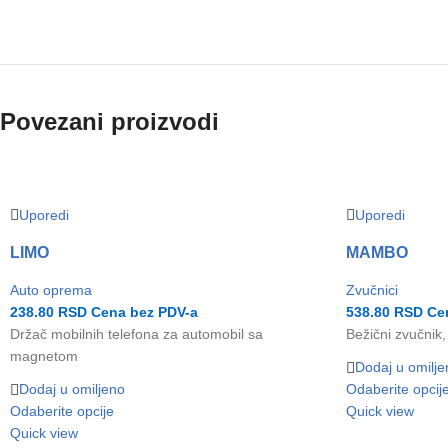
Povezani proizvodi
Uporedi
Uporedi
LIMO
MAMBO
Auto oprema
Zvučnici
238.80
RSD
Cena bez PDV-a
538.80
RSD
Cen
Držač mobilnih telefona za automobil sa
Bežični zvučnik
magnetom
Dodaj u omilje
Dodaj u omiljeno
Odaberite opcij
Odaberite opcije
Quick view
Quick view