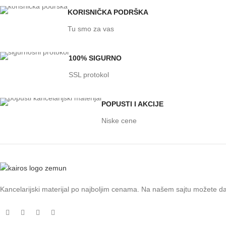
KORISNIČKA PODRŠKA
Tu smo za vas
100% SIGURNO
SSL protokol
POPUSTI I AKCIJE
Niske cene
Kancelarijski materijal po najboljim cenama. Na našem sajtu možete d