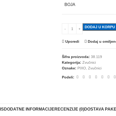
BOJA
DODAJ U KORPU
Uporedi
Dodaj u omilje
Šifra proizvoda:
38.119
Kategorija:
Zvučnici
Oznake:
PIXO
,
Zvučnici
Podeli:
IS
DODATNE INFORMACIJE
RECENZIJE (0)
DOSTAVA PAK