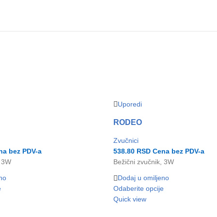
Uporedi
RODEO
Zvučnici
a bez PDV-a
538.80
RSD
Cena bez PDV-a
, 3W
Bežični zvučnik, 3W
no
Dodaj u omiljeno
e
Odaberite opcije
Quick view