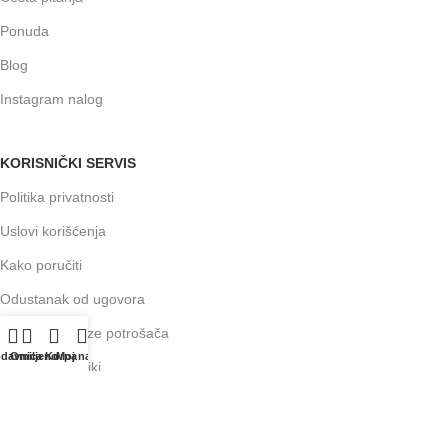
Ponuda
Blog
Instagram nalog
KORISNIČKI SERVIS
Politika privatnosti
Uslovi korišćenja
Kako poručiti
Odustanak od ugovora
Prava i obaveze potrošača
odavnica
Omiljeno
Korpa
Moj nalog
Isporuka pošiljki
Načini plaćanja