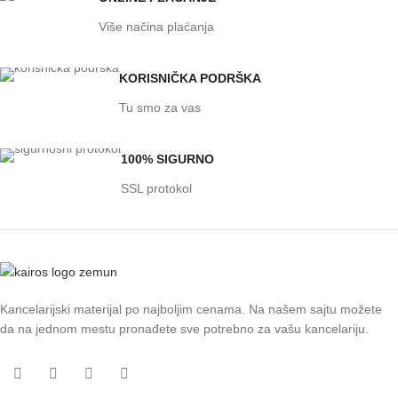
Više načina plaćanja
KORISNIČKA PODRŠKA
Tu smo za vas
100% SIGURNO
SSL protokol
Kancelarijski materijal po najboljim cenama. Na našem sajtu možete
da na jednom mestu pronađete sve potrebno za vašu kancelariju.