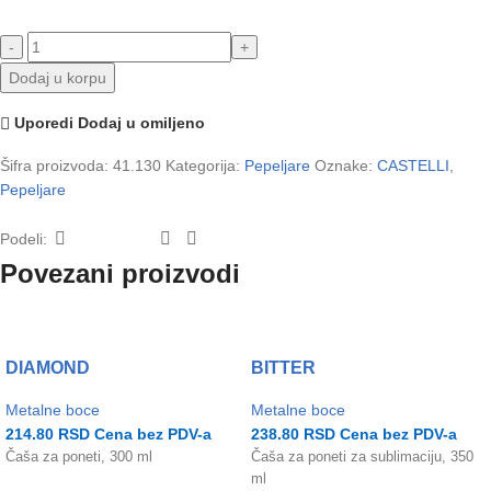
Dodaj u korpu
Uporedi
Dodaj u omiljeno
Šifra proizvoda:
41.130
Kategorija:
Pepeljare
Oznake:
CASTELLI
,
Pepeljare
Podeli:
Povezani proizvodi
DIAMOND
BITTER
Metalne boce
Metalne boce
214.80
RSD
Cena bez PDV-a
238.80
RSD
Cena bez PDV-a
Čaša za poneti, 300 ml
Čaša za poneti za sublimaciju, 350
ml