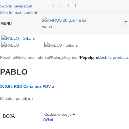
Skip to navigation
Skip to main content
MENU
Klikni za uvećanje slike
Početna
Reklamni materijal
Kuhinjski pribor
Pepeljare
Back to products
PABLO
100.80
RSD
Cena bez PDV-a
Metalna pepeljara
BOJA
Očisti