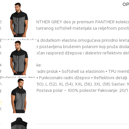
OP
Softshell prsluk PANTHER GREY deo je premium PANTHER kolekcije,
Izrađen je od strukturiranog softshell materijala sa reljefnom pov
Elastični softshell sa dodatkom elastina omogućava prirodno kr
Unutrašnja strana je postavljena brušenim polarom koji pruža dod
ispod prsluka. Praktičan raspored džepova i diskretni reflektivni d
Ključne karakteristike:
Premium softshell radni prsluk • Softshell sa elastinom • TPU m
Podesivi donji deo • Funkcionalni radni džepovi • Reflektivni detalji
Veličine: S (48), M (50), L (52), XL (54), XXL (56), 3XL (58) Sas
paropropusnost 3. Postava polar – 100% poliester Pakovanje: 20/1
0/5
(0 Reviews)