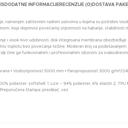
IS
DODATNE INFORMACIJE
RECENZIJE (0)
DOSTAVA PAK
 namenjen zahtevnim radnim uslovima u kojima su potrebni visok k
ršinom, koja doprinosi povećanoj otpornosti na habanje, stabilnosti
etanje i visok nivo udobnosti, dok integrisana membrana obezbeđ
atnu toplotu bez povećanja težine. Moderan kroj sa podešavanjem 
etalji čine ga funkcionalnim i profesionalnim izborom za svakodnevn
embrana • Vodootpornost 5000 mm • Paropropusnost 3000 g/m²/24h •
tav: 100% poliester, softshell: 1. Lice – 94% poliester, 6% elasti
 Preporučena štampa: preslikač, vez