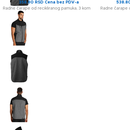
358.80
RSD
Cena bez PDV-a
538.8
Radne čarape od recikliranog pamuka, 3 kom
Radne čarape o