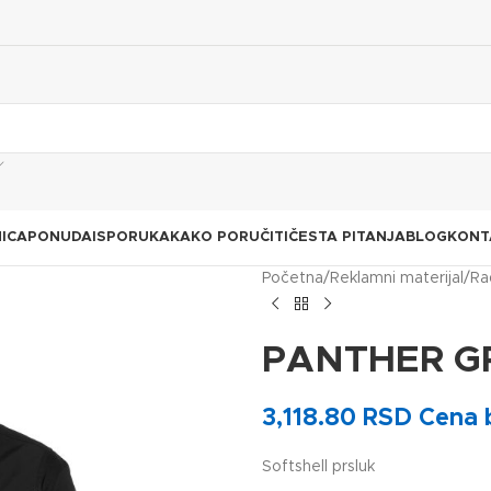
ICA
PONUDA
ISPORUKA
KAKO PORUČITI
ČESTA PITANJA
BLOG
KONT
Početna
Reklamni materijal
Ra
PANTHER G
3,118.80
RSD
Cena 
Softshell prsluk