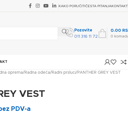
KAKO PORUČITI
ČESTA PITANJA
KONTAKT
Pozovite
0.00
RS
0
komad
011 316 11 72
AKT
dna oprema
Radna odeća
Radni prsluci
PANTHER GREY VEST
REY VEST
bez PDV-a