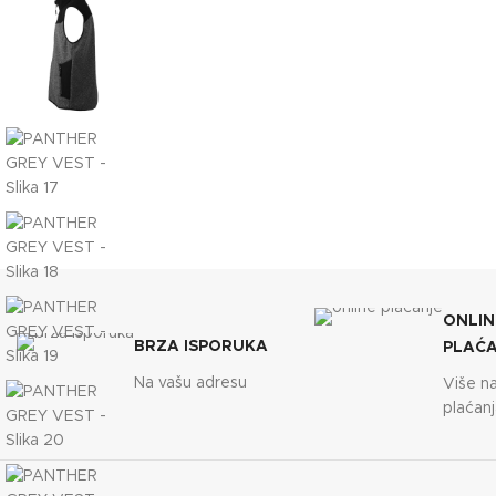
ONLIN
BRZA ISPORUKA
PLAĆ
Na vašu adresu
Više n
plaćanj