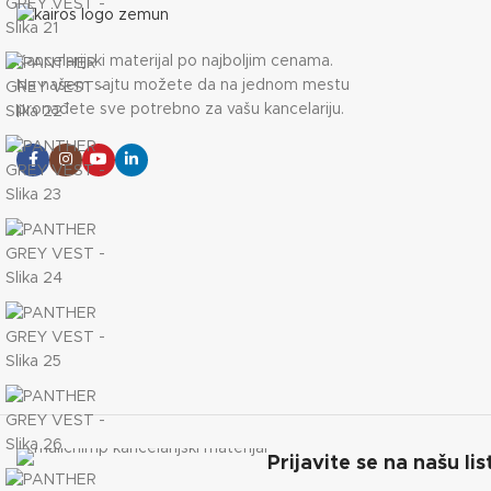
Kancelarijski materijal po najboljim cenama.
Na našem sajtu možete da na jednom mestu
pronađete sve potrebno za vašu kancelariju.
Prijavite se na našu lis