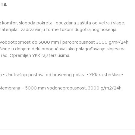
ETA
omfor, sloboda pokreta i pouzdana zaštita od vetra i vlage.
 materijala i zadržavanju forme tokom dugotrajnog nošenja.
uje vodootpornost do 5000 mm i paropropusnost 3000 g/m²/24h.
širine u donjem delu omogućava lako prilagođavanje slojevima
i rad. Opremljen YKK rajsferšlusima.
 Unutrašnja postava od brušenog polara • YKK rajsferšlusi •
n 2. TPU Membrana – 5000 mm vodonepropusnost, 3000 g/m2/24h