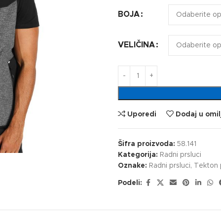
BOJA
VELIČINA
Uporedi
Dodaj u omil
Šifra proizvoda:
58.141
Kategorija:
Radni prsluci
Oznake:
Radni prsluci
,
Tekton 
Podeli: