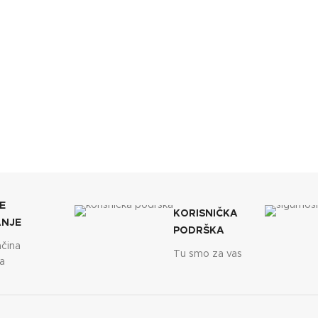
E
KORISNIČKA
ANJE
PODRŠKA
ačina
Tu smo za vas
a