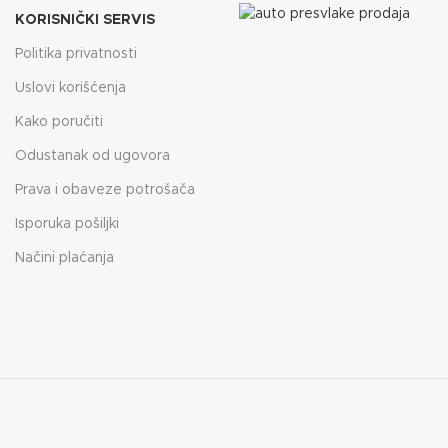
KORISNIČKI SERVIS
Politika privatnosti
Uslovi korišćenja
Kako poručiti
Odustanak od ugovora
Prava i obaveze potrošača
Isporuka pošiljki
Načini plaćanja