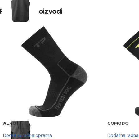
Povezani proizvodi
AERO
COMODO
Dodatna radna oprema
Dodatna radn