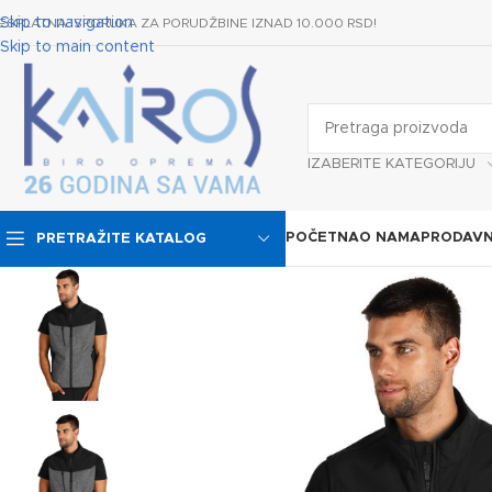
Skip to navigation
ESPLATNA ISPORUKA ZA PORUDŽBINE IZNAD 10.000 RSD!
Skip to main content
IZABERITE KATEGORIJU
POČETNA
O NAMA
PRODAVN
PRETRAŽITE KATALOG