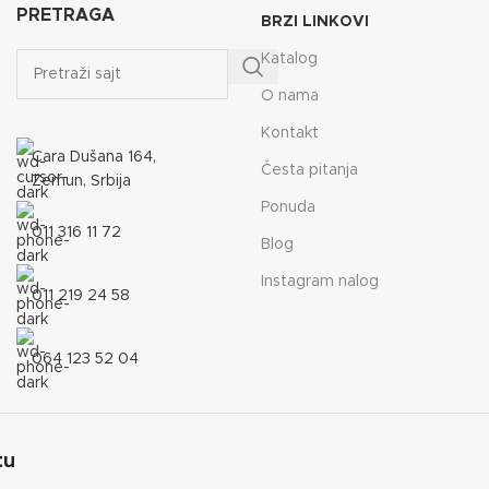
PRETRAGA
BRZI LINKOVI
Katalog
O nama
Kontakt
Cara Dušana 164,
Česta pitanja
Zemun, Srbija
Ponuda
011 316 11 72
Blog
Instagram nalog
011 219 24 58
064 123 52 04
tu