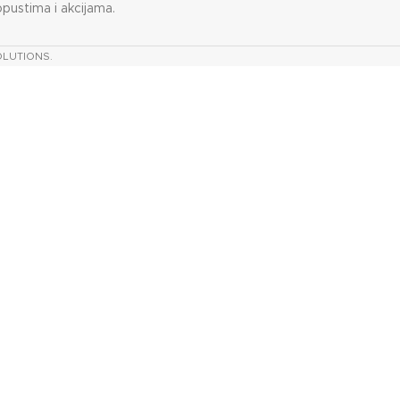
opustima i akcijama.
OLUTIONS.