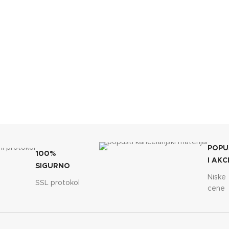
POPU
100%
I AKC
SIGURNO
Niske
SSL protokol
cene