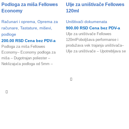
Podloga za miša Fellowes
Ulje za uništivače Fellowes
Economy
120ml
Računari i oprema
,
Oprema za
Uništivači dokumenata
računare
,
Tastature, miševi,
900.00
RSD
Cena bez PDV-a
podloge
Ulje za uništivače Fellowes
120mlPoboljšava performanse i
200.00
RSD
Cena bez PDV-a
produžava vek trajanja uništivača–
Podloga za miša Fellowes
Ulje za uništivače – Upotrebljava se
Economy– Economy podloga za
za noževe uništivača – Sadržaj
miša – Dugotrajan poliester –
bočice: 120ml
Neklizajuća podloga od 5mm –
Dimenzija: 224 x 186 mm (ŠxD)