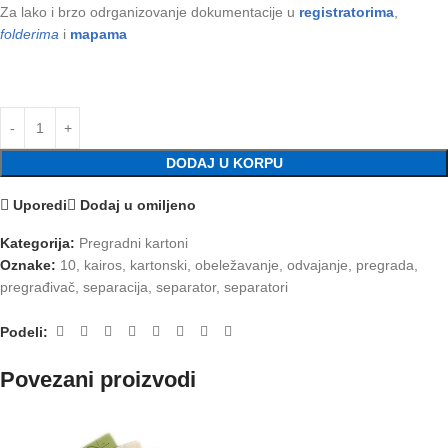
Za lako i brzo odrganizovanje dokumentacije u
registratorima
,
folderima
i
mapama
DODAJ U KORPU
Uporedi
Dodaj u omiljeno
Kategorija:
Pregradni kartoni
Oznake:
10
,
kairos
,
kartonski
,
obeležavanje
,
odvajanje
,
pregrada
,
pregrađivač
,
separacija
,
separator
,
separatori
Podeli:
Povezani proizvodi