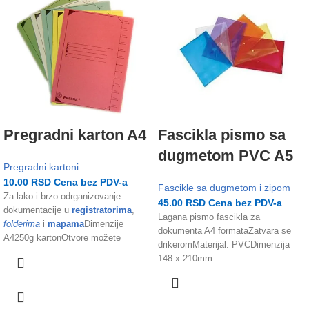
Pregradni karton A4
Fascikla pismo sa
dugmetom PVC A5
Pregradni kartoni
10.00
RSD
Cena bez PDV-a
Fascikle sa dugmetom i zipom
Za lako i brzo odrganizovanje
45.00
RSD
Cena bez PDV-a
dokumentacije u
registratorima
,
Lagana pismo fascikla za
folderima
i
mapama
Dimenzije
dokumenta A4 formataZatvara se
A4250g kartonOtvore možete
drikeromMaterijal: PVCDimenzija
izbušiti sami
bušačem
i tako ga
148 x 210mm
prilagoditi svojim potrebama