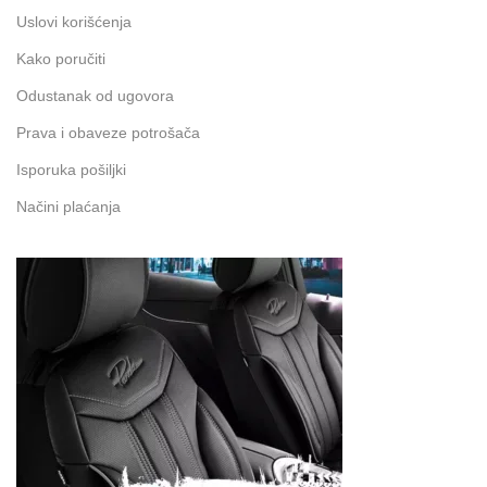
Uslovi korišćenja
Kako poručiti
Odustanak od ugovora
Prava i obaveze potrošača
Isporuka pošiljki
Načini plaćanja