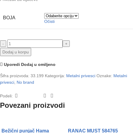
BOJA
Očisti
Dodaj u korpu
Uporedi
Dodaj u omiljeno
Šifra proizvoda:
33.199
Kategorija:
Metalni privesci
Oznake:
Metalni
privesci
,
No brand
Podeli:
Povezani proizvodi
Bežični punjač Hama
RANAC MUST 584765