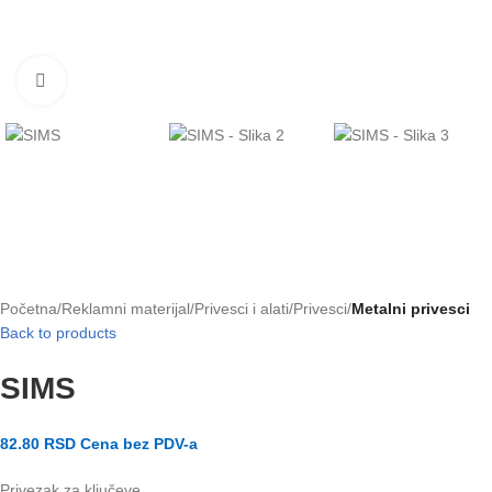
Klikni za uvećanje slike
Početna
Reklamni materijal
Privesci i alati
Privesci
Metalni privesci
Back to products
SIMS
82.80
RSD
Cena bez PDV-a
Privezak za ključeve