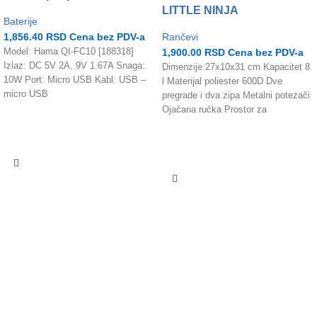
LITTLE NINJA
Baterije
1,856.40
RSD
Cena bez PDV-a
Rančevi
Model: Hama QI-FC10 [188318]
1,900.00
RSD
Cena bez PDV-a
Izlaz: DC 5V 2A, 9V 1.67A Snaga:
Dimenzije 27x10x31 cm Kapacitet 8
10W Port: Micro USB Kabl: USB –
l Materijal poliester 600D Dve
micro USB
pregrade i dva zipa Metalni potezači
Ojačana ručka Prostor za