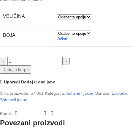
VELIČINA
BOJA
Očisti
Dodaj u korpu
Uporedi
Dodaj u omiljeno
Šifra proizvoda:
57.051
Kategorija:
Softshell jakne
Oznake:
Explode
,
Softshell jakne
Podeli:
Povezani proizvodi