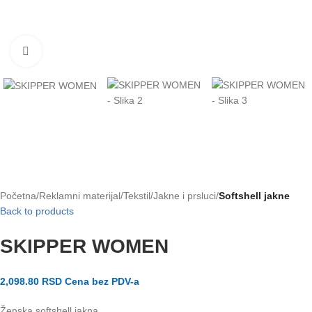
Klikni za uvećanje slike
Početna
Reklamni materijal
Tekstil
Jakne i prsluci
Softshell jakne
Back to products
SKIPPER WOMEN
2,098.80
RSD
Cena bez PDV-a
Ženska softshell jakna