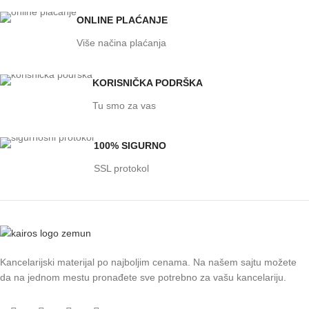
ONLINE PLAĆANJE
Više načina plaćanja
KORISNIČKA PODRŠKA
Tu smo za vas
100% SIGURNO
SSL protokol
Kancelarijski materijal po najboljim cenama. Na našem sajtu možete
da na jednom mestu pronađete sve potrebno za vašu kancelariju.