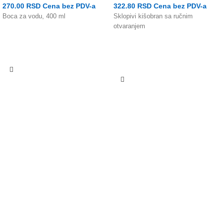
270.00
RSD
Cena bez PDV-a
322.80
RSD
Cena bez PDV-a
Boca za vodu, 400 ml
Sklopivi kišobran sa ručnim
otvaranjem