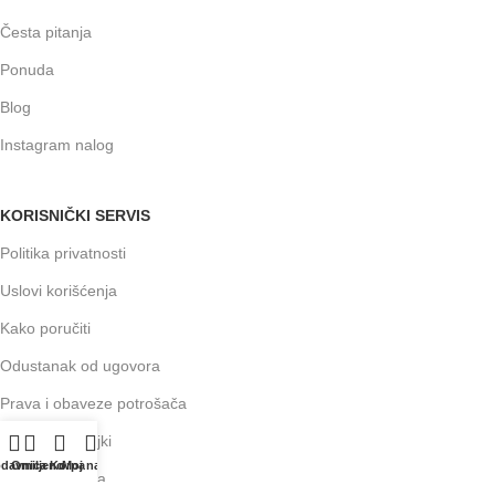
Česta pitanja
Ponuda
Blog
Instagram nalog
KORISNIČKI SERVIS
Politika privatnosti
Uslovi korišćenja
Kako poručiti
Odustanak od ugovora
Prava i obaveze potrošača
Isporuka pošiljki
odavnica
Omiljeno
Korpa
Moj nalog
Načini plaćanja