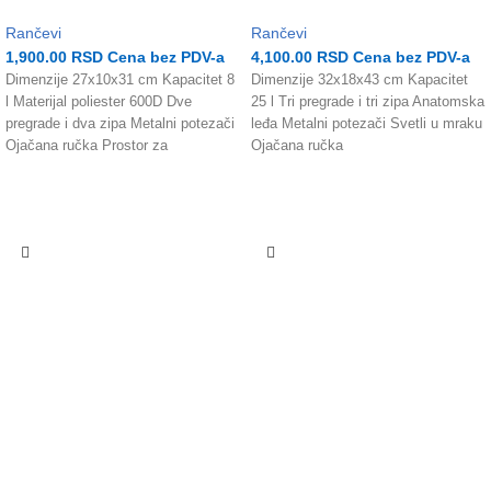
Rančevi
Rančevi
1,900.00
RSD
Cena bez PDV-a
4,100.00
RSD
Cena bez PDV-a
Dimenzije 27x10x31 cm Kapacitet 8
Dimenzije 32x18x43 cm Kapacitet
l Materijal poliester 600D Dve
25 l Tri pregrade i tri zipa Anatomska
pregrade i dva zipa Metalni potezači
leđa Metalni potezači Svetli u mraku
Ojačana ručka Prostor za
Ojačana ručka