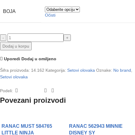
BOJA
Očisti
Dodaj u korpu
Uporedi
Dodaj u omiljeno
Šifra proizvoda:
14.162
Kategorija:
Setovi olovaka
Oznake:
No brand
,
Setovi olovaka
Podeli:
Povezani proizvodi
RANAC MUST 584765
RANAC 562943 MINNIE
LITTLE NINJA
DISNEY SY